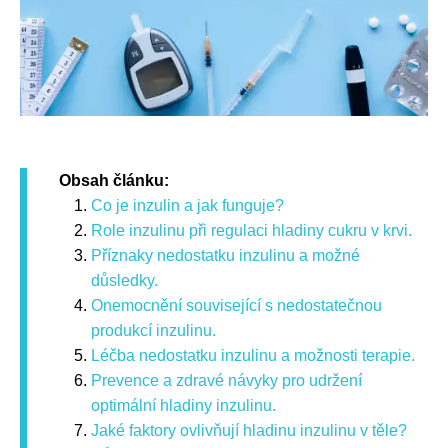
Obsah článku:
Co je inzulin a jak funguje?
Role inzulinu při regulaci hladiny cukru v krvi.
Příznaky nedostatku inzulinu a možné
důsledky.
Onemocnění související s nedostatečnou
produkcí inzulinu.
Léčba nedostatku inzulinu a možnosti terapie.
Prevence a zdravé návyky pro udržení
optimální hladiny inzulinu.
Jaké faktory ovlivňují hladinu inzulinu v těle?