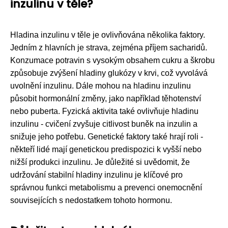
inzulinu v těle?
Hladina inzulinu v těle je ovlivňována několika faktory.
Jedním z hlavních je strava, zejména příjem sacharidů.
Konzumace potravin s vysokým obsahem cukru a škrobu
způsobuje zvýšení hladiny glukózy v krvi, což vyvolává
uvolnění inzulinu. Dále mohou na hladinu inzulinu
působit hormonální změny, jako například těhotenství
nebo puberta. Fyzická aktivita také ovlivňuje hladinu
inzulinu - cvičení zvyšuje citlivost buněk na inzulin a
snižuje jeho potřebu. Genetické faktory také hrají roli -
někteří lidé mají genetickou predispozici k vyšší nebo
nižší produkci inzulinu. Je důležité si uvědomit, že
udržování stabilní hladiny inzulinu je klíčové pro
správnou funkci metabolismu a prevenci onemocnění
souvisejících s nedostatkem tohoto hormonu.