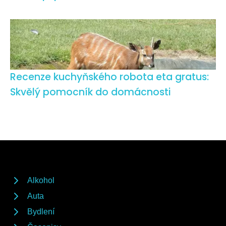
Recenze kuchyňského robota eta gratus:
Skvělý pomocník do domácnosti
Alkohol
Auta
Bydlení