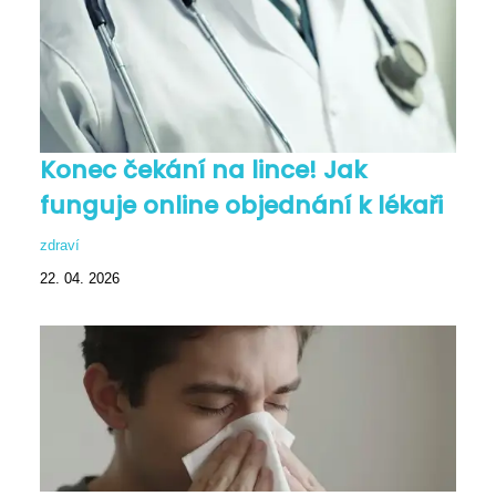
Konec čekání na lince! Jak
funguje online objednání k lékaři
zdraví
22. 04. 2026