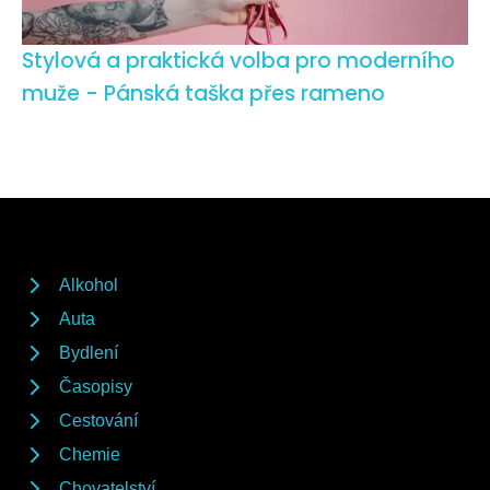
Stylová a praktická volba pro moderního
muže - Pánská taška přes rameno
Alkohol
Auta
Bydlení
Časopisy
Cestování
Chemie
Chovatelství