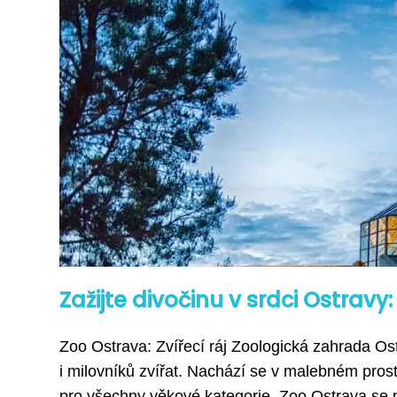
Zažijte divočinu v srdci Ostravy
Zoo Ostrava: Zvířecí ráj Zoologická zahrada Os
i milovníků zvířat. Nachází se v malebném pros
pro všechny věkové kategorie. Zoo Ostrava se p