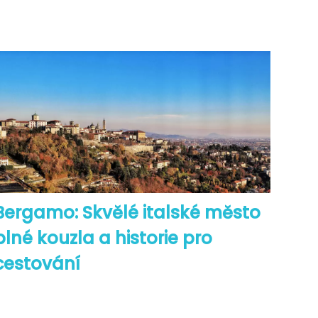
Bergamo: Skvělé italské město
plné kouzla a historie pro
cestování