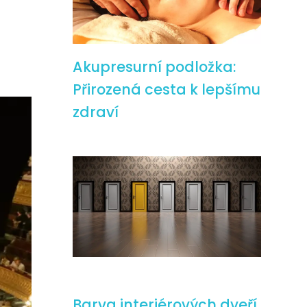
Akupresurní podložka:
Přirozená cesta k lepšímu
zdraví
Barva interiérových dveří