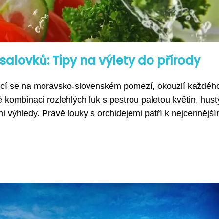
alovků: Tipy na výlety do přírody
oucí se na moravsko-slovenském pomezí, okouzlí každéh
é kombinaci rozlehlých luk s pestrou paletou květin, hus
 výhledy. Právě louky s orchidejemi patří k nejcennějším