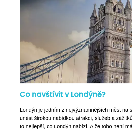
Co navštívit v Londýně?
Londýn je jedním z nejvýznamnějších měst na sv
unést širokou nabídkou atrakcí, služeb a zážitků,
to nejlepší, co Londýn nabízí. A že toho není má