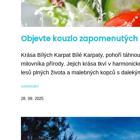
Objevte kouzlo zapomenutých s
Krása Bílých Karpat Bílé Karpaty, pohoří táhn
milovníka přírody. Jejich krása tkví v harmonick
lesů plných života a malebných kopců s dalekými
cestování
28. 09. 2025