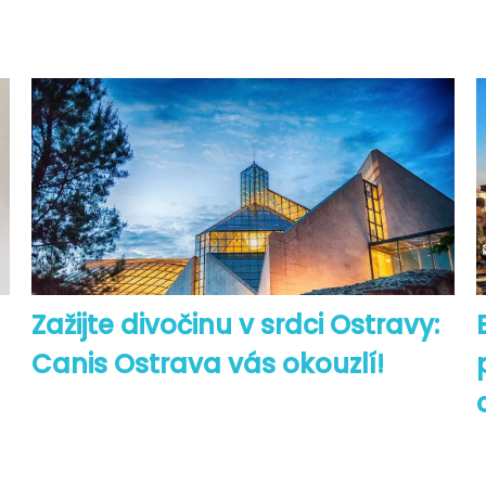
Zažijte divočinu v srdci Ostravy:
Canis Ostrava vás okouzlí!