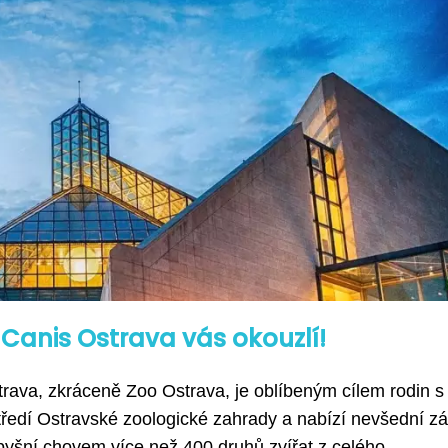
: Canis Ostrava vás okouzlí!
trava, zkráceně Zoo Ostrava, je oblíbeným cílem rodin s
tředí Ostravské zoologické zahrady a nabízí nevšední zá
yšní chovem více než 400 druhů zvířat z celého...