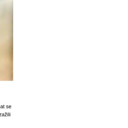
at se
ažili