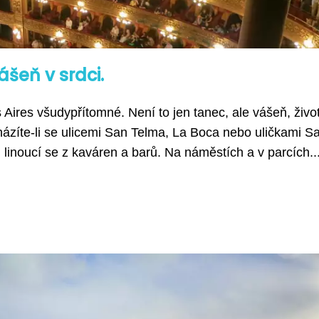
ášeň v srdci.
Aires všudypřítomné. Není to jen tanec, ale vášeň, živo
cházíte-li se ulicemi San Telma, La Boca nebo uličkami S
linoucí se z kaváren a barů. Na náměstích a v parcích..