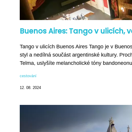
Buenos Aires: Tango v ulicích, v
Tango v ulicích Buenos Aires Tango je v Buenos 
styl a nedílná součást argentinské kultury. Pro
Telma, uslyšíte melancholické tóny bandoneonu 
cestování
12. 08. 2024