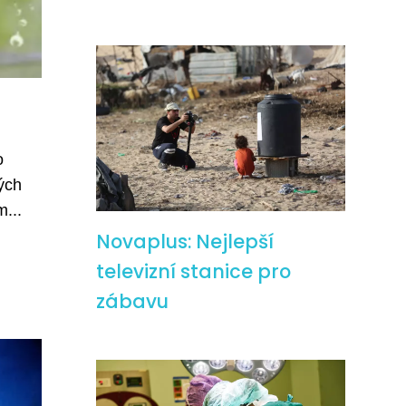
o
tých
...
Novaplus: Nejlepší
televizní stanice pro
zábavu