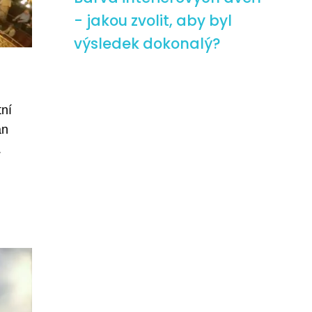
- jakou zvolit, aby byl
výsledek dokonalý?
tní
an
.