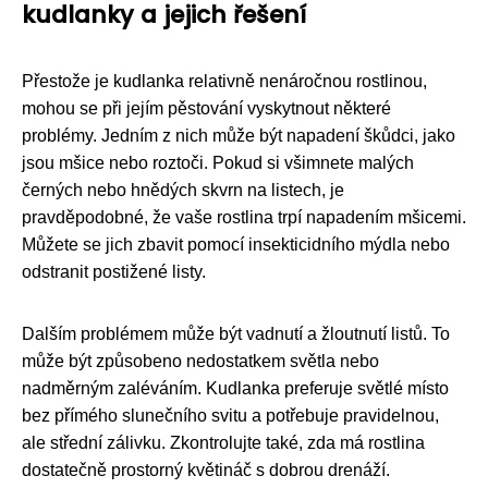
kudlanky a jejich řešení
Přestože je kudlanka relativně nenáročnou rostlinou,
mohou se při jejím pěstování vyskytnout některé
problémy. Jedním z nich může být napadení škůdci, jako
jsou mšice nebo roztoči. Pokud si všimnete malých
černých nebo hnědých skvrn na listech, je
pravděpodobné, že vaše rostlina trpí napadením mšicemi.
Můžete se jich zbavit pomocí insekticidního mýdla nebo
odstranit postižené listy.
Dalším problémem může být vadnutí a žloutnutí listů. To
může být způsobeno nedostatkem světla nebo
nadměrným zaléváním. Kudlanka preferuje světlé místo
bez přímého slunečního svitu a potřebuje pravidelnou,
ale střední zálivku. Zkontrolujte také, zda má rostlina
dostatečně prostorný květináč s dobrou drenáží.