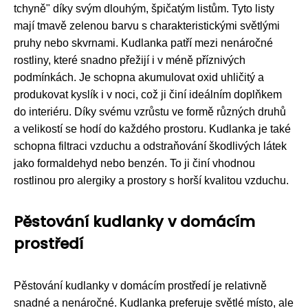
tchyně" díky svým dlouhým, špičatým listům. Tyto listy
mají tmavě zelenou barvu s charakteristickými světlými
pruhy nebo skvrnami. Kudlanka patří mezi nenáročné
rostliny, které snadno přežijí i v méně příznivých
podmínkách. Je schopna akumulovat oxid uhličitý a
produkovat kyslík i v noci, což ji činí ideálním doplňkem
do interiéru. Díky svému vzrůstu ve formě různých druhů
a velikostí se hodí do každého prostoru. Kudlanka je také
schopna filtraci vzduchu a odstraňování škodlivých látek
jako formaldehyd nebo benzén. To ji činí vhodnou
rostlinou pro alergiky a prostory s horší kvalitou vzduchu.
Pěstování kudlanky v domácím
prostředí
Pěstování kudlanky v domácím prostředí je relativně
snadné a nenáročné. Kudlanka preferuje světlé místo, ale