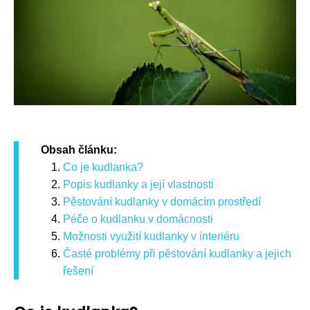
Obsah článku:
Co je kudlanka?
Popis kudlanky a její vlastnosti
Pěstování kudlanky v domácím prostředí
Péče o kudlanku v domácnosti
Možnosti využití kudlanky v interiéru
Časté problémy při pěstování kudlanky a jejich
řešení