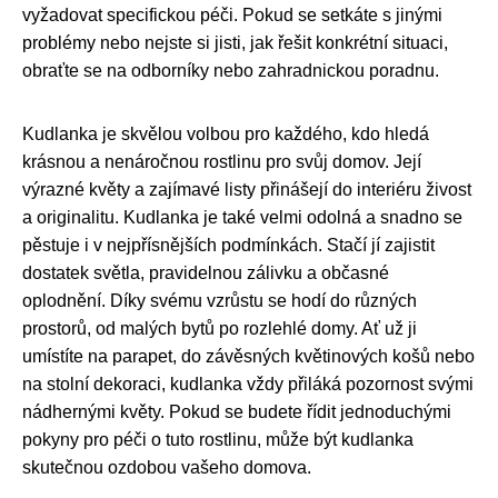
vyžadovat specifickou péči. Pokud se setkáte s jinými
problémy nebo nejste si jisti, jak řešit konkrétní situaci,
obraťte se na odborníky nebo zahradnickou poradnu.
Kudlanka je skvělou volbou pro každého, kdo hledá
krásnou a nenáročnou rostlinu pro svůj domov. Její
výrazné květy a zajímavé listy přinášejí do interiéru živost
a originalitu. Kudlanka je také velmi odolná a snadno se
pěstuje i v nejpřísnějších podmínkách. Stačí jí zajistit
dostatek světla, pravidelnou zálivku a občasné
oplodnění. Díky svému vzrůstu se hodí do různých
prostorů, od malých bytů po rozlehlé domy. Ať už ji
umístíte na parapet, do závěsných květinových košů nebo
na stolní dekoraci, kudlanka vždy přiláká pozornost svými
nádhernými květy. Pokud se budete řídit jednoduchými
pokyny pro péči o tuto rostlinu, může být kudlanka
skutečnou ozdobou vašeho domova.