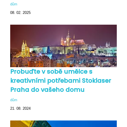
dům
08. 02. 2025
Probuďte v sobě umělce s
kreativními potřebami Stoklaser
Praha do vašeho domu
dům
21. 08. 2024