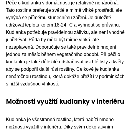
Péče o kudlanku v domácnosti je relativně nenáročná.
Tato rostlina preferuje světlé a mírně vlhké prostředí, ale
vyhýbá se přímému slunečnímu záření. Je důležité
udržovat teplotu kolem 18-24 °C a vyhnout se průvanu.
Kudlanka potřebuje pravidelnou zálivku, ale není vhodné
ji přelévat. Půda by měla být mírně vlhká, ale
nezaplavená. Doporučuje se také pravidelné hnojení
jednou za měsíc během vegetačního období. Při péči o
kudlanku je také důležité odstraňovat uschlé listy a květy,
aby se podpořil další růst rostliny. Celkově je kudlanka
nenáročnou rostlinou, která dokáže přežít i v podmínkách
s nižší vzdušnou vlhkostí.
Možnosti využití kudlanky v interiéru
Kudlanka je všestranná rostlina, která nabízí mnoho
možností využití v interiéru. Díky svým dekorativním