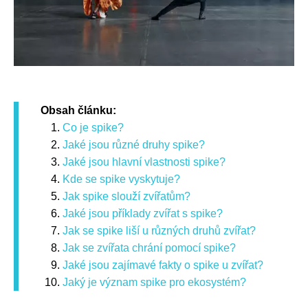
Obsah článku:
Co je spike?
Jaké jsou různé druhy spike?
Jaké jsou hlavní vlastnosti spike?
Kde se spike vyskytuje?
Jak spike slouží zvířatům?
Jaké jsou příklady zvířat s spike?
Jak se spike liší u různých druhů zvířat?
Jak se zvířata chrání pomocí spike?
Jaké jsou zajímavé fakty o spike u zvířat?
Jaký je význam spike pro ekosystém?