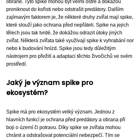
obraně. Tyto spike mohou být velmi ostré a dokážou
proniknout do kořisti nebo odstrašit predátory. Dalším
zajímavým faktorem je, že některé druhy zvířat mají spike,
které slouží jako ochrana před nepřáteli. Spike na jejich
tělech jsou tak tvrdé, že dokážou odrazit útoky jiných
zvířat. Některá zvířata také využívají spike k vyhrabání nor
nebo k budování hnízd. Spike jsou tedy důležitým
nástrojem pro přežití a adaptaci těchto živočichů ve svém
prostředí.
Jaký je význam spike pro
ekosystém?
Spike má pro ekosystém velký význam. Jednou z
hlavních funkcí je ochrana před predátory a obrana při
boji o území či potravu. Díky spike se zvířata mohou
chránit a odstrašovat potenciální nebezpečí. Tím se