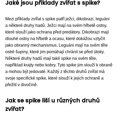
Jaké jsou příklady zvířat s spike?
Mezi příklady zvířat s spike patří ježci, dikobrazi, leguáni
a některé druhy hadů. Ježci mají na svém hřbetě ostny,
které slouží jako ochrana před predátory. Dikobrazi mají
dlouhé ostny na hřbetě a ocasu, které dokážou vztyčit
jako obranný mechanismus. Leguáni mají na svém těle
ostré šupiny, které jim pomáhají chránit se před útoky.
Některé druhy hadů mají také spike na svém těle,
například krajty nebo kobry. Tyto spike jim slouží k obraně
a mohou být jedovaté. Každý z těchto druhů zvířat má
svoje specifické spike, které slouží k jejich ochraně a
přežití v divočině.
Jak se spike liší u různých druhů
zvířat?