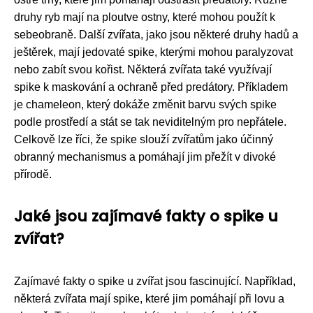
druhy ryb mají na ploutve ostny, které mohou použít k
sebeobraně. Další zvířata, jako jsou některé druhy hadů a
ještěrek, mají jedovaté spike, kterými mohou paralyzovat
nebo zabít svou kořist. Některá zvířata také využívají
spike k maskování a ochraně před predátory. Příkladem
je chameleon, který dokáže změnit barvu svých spike
podle prostředí a stát se tak neviditelným pro nepřátele.
Celkově lze říci, že spike slouží zvířatům jako účinný
obranný mechanismus a pomáhají jim přežít v divoké
přírodě.
Jaké jsou zajímavé fakty o spike u
zvířat?
Zajímavé fakty o spike u zvířat jsou fascinující. Například,
některá zvířata mají spike, které jim pomáhají při lovu a