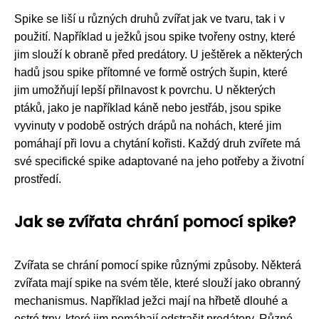
Spike se liší u různých druhů zvířat jak ve tvaru, tak i v
použití. Například u ježků jsou spike tvořeny ostny, které
jim slouží k obraně před predátory. U ještěrek a některých
hadů jsou spike přítomné ve formě ostrých šupin, které
jim umožňují lepší přilnavost k povrchu. U některých
ptáků, jako je například káně nebo jestřáb, jsou spike
vyvinuty v podobě ostrých drápů na nohách, které jim
pomáhají při lovu a chytání kořisti. Každý druh zvířete má
své specifické spike adaptované na jeho potřeby a životní
prostředí.
Jak se zvířata chrání pomocí spike?
Zvířata se chrání pomocí spike různými způsoby. Některá
zvířata mají spike na svém těle, které slouží jako obranný
mechanismus. Například ježci mají na hřbetě dlouhé a
ostré trny, které jim pomáhají odstrašit predátory. Různé