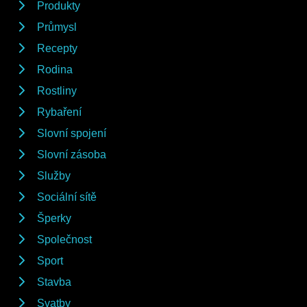
Produkty
Průmysl
Recepty
Rodina
Rostliny
Rybaření
Slovní spojení
Slovní zásoba
Služby
Sociální sítě
Šperky
Společnost
Sport
Stavba
Svatby