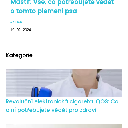
Mastif: Vše, co potřebujete vědět
o tomto plemeni psa
zvířata
19. 02. 2024
Kategorie
Revoluční elektronická cigareta IQOS: Co
o ní potřebujete vědět pro zdraví