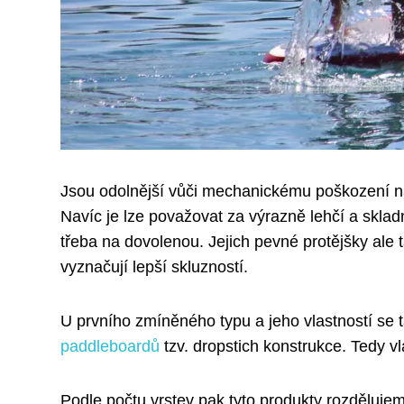
Jsou odolnější vůči mechanickému poškození na
Navíc je lze považovat za výrazně lehčí a sklad
třeba na dovolenou. Jejich pevné protějšky ale t
vyznačují lepší skluzností.
U prvního zmíněného typu a jeho vlastností se
paddleboardů
tzv. dropstich konstrukce. Tedy v
Podle počtu vrstev pak tyto produkty rozdělujem