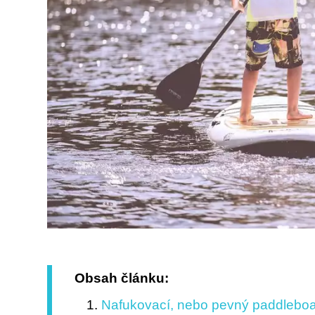
Obsah článku:
Nafukovací, nebo pevný paddleboar