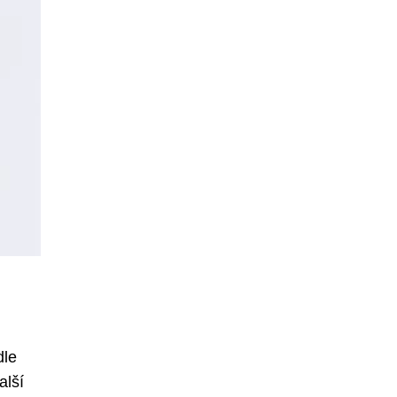
dle
alší