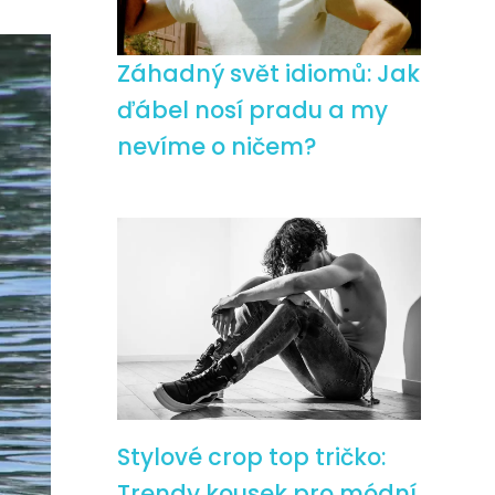
Záhadný svět idiomů: Jak
ďábel nosí pradu a my
nevíme o ničem?
Stylové crop top tričko:
Trendy kousek pro módní