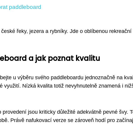
brat paddleboard
 české řeky, jezera a rybníky. Jde o oblíbenou rekreační
board a jak poznat kvalitu
dbejte u výběru svého paddleboardu jednoznačně na kval
 využití. Nízká kvalita totiž nevyhnutelně znamená i niž
o provedení jsou kriticky důležité adekvátně pevné švy. 
obě. Právě nafukovací verze se zároveň hodí pro začínaj