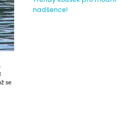
nadšence!
.
t
ož se