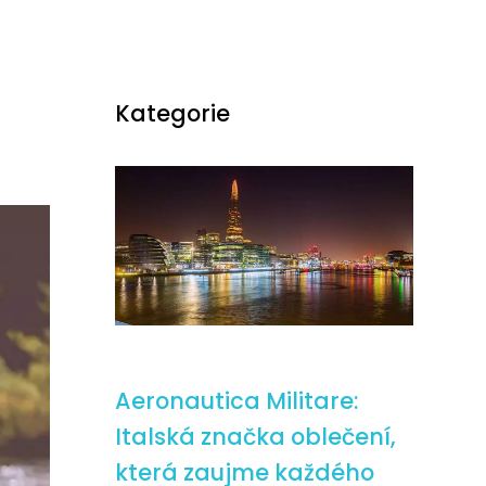
Kategorie
Aeronautica Militare:
Italská značka oblečení,
která zaujme každého