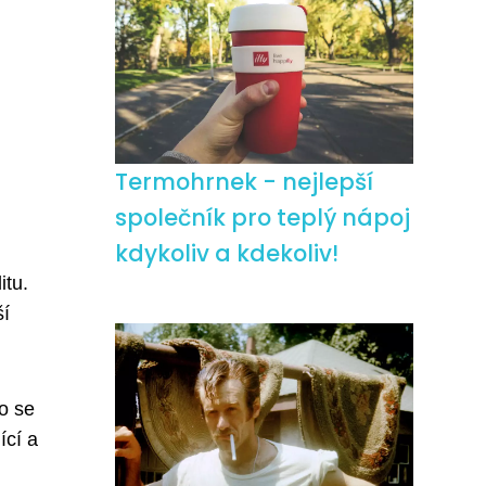
Termohrnek - nejlepší
společník pro teplý nápoj
kdykoliv a kdekoliv!
itu.
ší
To se
ící a