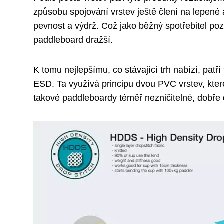
způsobu spojování vrstev ještě člení na lepené a
pevnost a výdrž. Což jako běžný spotřebitel po
paddleboard dražší.
K tomu nejlepšímu, co stávající trh nabízí, patř
ESD. Ta využívá principu dvou PVC vrstev, kter
takové paddleboardy téměř nezničitelné, dobře dr