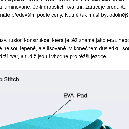
 laminované. Je-li dropstich kvalitní, zaručuje produktu
znáte především podle ceny. Nutně tak musí být odolnějš
í tzv. fusion konstrukce, která je též známá jako MSL neb
é nejsou lepené, ale lisované. V konečném důsledku jso
ží tvar, a tudíž jsou i vhodné pro těžší jezdce.