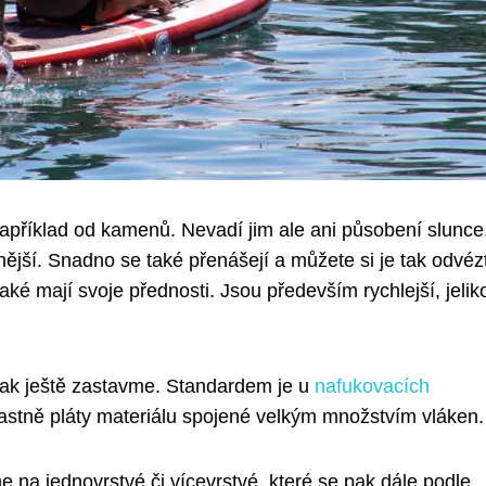
příklad od kamenů. Nevadí jim ale ani působení slunce
nější. Snadno se také přenášejí a můžete si je tak odvéz
aké mají svoje přednosti. Jsou především rychlejší, jelik
 tak ještě zastavme. Standardem je u
nafukovacích
lastně pláty materiálu spojené velkým množstvím vláken.
e na jednovrstvé či vícevrstvé, které se pak dále podle