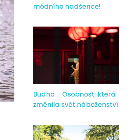
módního nadšence!
Budha - Osobnost, která
změnila svět náboženství