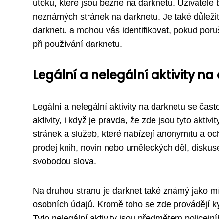
útoků, které jsou běžné na darknetu. Uživatelé b
neznámých stránek na darknetu. Je také důležité
darknetu a mohou vás identifikovat, pokud poruš
při používání darknetu.
Legální a nelegální aktivity na
Legální a nelegální aktivity na darknetu se čas
aktivity, i když je pravda, že zde jsou tyto akt
stránek a služeb, které nabízejí anonymitu a och
prodej knih, novin nebo uměleckých děl, diskus
svobodou slova.
Na druhou stranu je darknet také známý jako m
osobních údajů. Kromě toho se zde provádějí ky
Tyto nelegální aktivity jsou předmětem policejní