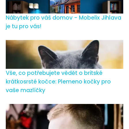
Nábytek pro váš domov - Mobelix Jihlava
je tu pro vás!
Vše, co potřebujete vědět o britské
krátkosrsté kočce: Plemeno kočky pro
vaše mazlíčky