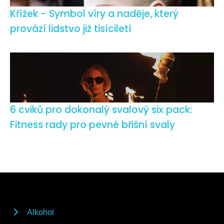
Křížek - Symbol víry a naděje, který
provází lidstvo již tisíciletí
6 cviků pro dokonalý svalový six pack:
Fitness rady pro pevné břišní svaly
Alkohol