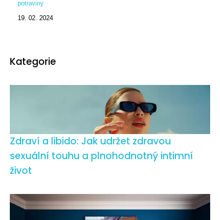
potraviny
19. 02. 2024
Kategorie
Zdraví a libido: Jak udržet zdravou
sexuální touhu a plnohodnotný intimní
život