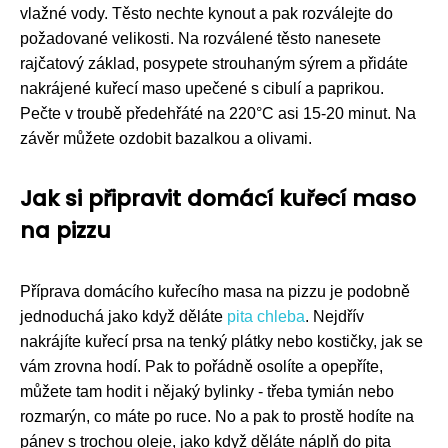
vlažné vody. Těsto nechte kynout a pak rozválejte do
požadované velikosti. Na rozválené těsto nanesete
rajčatový základ, posypete strouhaným sýrem a přidáte
nakrájené kuřecí maso upečené s cibulí a paprikou.
Pečte v troubě předehřáté na 220°C asi 15-20 minut. Na
závěr můžete ozdobit bazalkou a olivami.
Jak si připravit domácí kuřecí maso
na pizzu
Příprava domácího kuřecího masa na pizzu je podobně
jednoduchá jako když děláte
pita chleba
. Nejdřív
nakrájíte kuřecí prsa na tenký plátky nebo kostičky, jak se
vám zrovna hodí. Pak to pořádně osolíte a opepříte,
můžete tam hodit i nějaký bylinky - třeba tymián nebo
rozmarýn, co máte po ruce. No a pak to prostě hodíte na
pánev s trochou oleje, jako když děláte náplň do pita