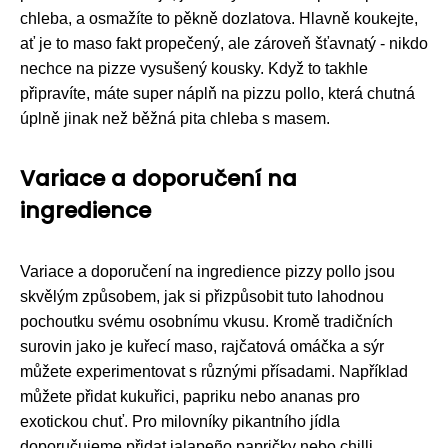
chleba, a osmažíte to pěkně dozlatova. Hlavně koukejte,
ať je to maso fakt propečený, ale zároveň šťavnatý - nikdo
nechce na pizze vysušený kousky. Když to takhle
připravíte, máte super náplň na pizzu pollo, která chutná
úplně jinak než běžná pita chleba s masem.
Variace a doporučení na
ingredience
Variace a doporučení na ingredience pizzy pollo jsou
skvělým způsobem, jak si přizpůsobit tuto lahodnou
pochoutku svému osobnímu vkusu. Kromě tradičních
surovin jako je kuřecí maso, rajčatová omáčka a sýr
můžete experimentovat s různými přísadami. Například
můžete přidat kukuřici, papriku nebo ananas pro
exotickou chuť. Pro milovníky pikantního jídla
doporučujeme přidat jalapeño papričky nebo chilli