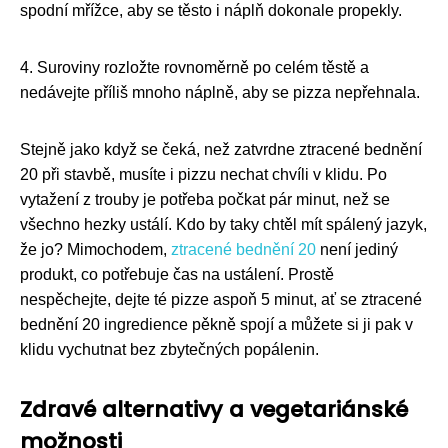
spodní mřížce, aby se těsto i náplň dokonale propekly.
4. Suroviny rozložte rovnoměrně po celém těstě a
nedávejte příliš mnoho náplně, aby se pizza nepřehnala.
Stejně jako když se čeká, než zatvrdne ztracené bednění
20 při stavbě, musíte i pizzu nechat chvíli v klidu. Po
vytažení z trouby je potřeba počkat pár minut, než se
všechno hezky ustálí. Kdo by taky chtěl mít spálený jazyk,
že jo? Mimochodem,
ztracené bednění 20
není jediný
produkt, co potřebuje čas na ustálení. Prostě
nespěchejte, dejte té pizze aspoň 5 minut, ať se ztracené
bednění 20 ingredience pěkně spojí a můžete si ji pak v
klidu vychutnat bez zbytečných popálenin.
Zdravé alternativy a vegetariánské
možnosti