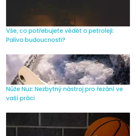
Vše, co potřebujete vědět o petroleji:
Palivo budoucnosti?
Nůže Nuz: Nezbytný nástroj pro řezání ve
vaší práci