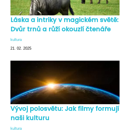
Láska a intriky v magickém světě:
Dvůr trnů a růží okouzlí čtenáře
kultura
21. 02. 2025
Vývoj polosvětu: Jak filmy formují
naši kulturu
kultura