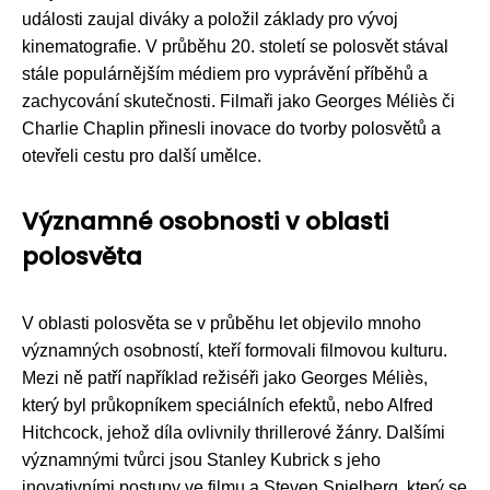
události zaujal diváky a položil základy pro vývoj
kinematografie. V průběhu 20. století se polosvět stával
stále populárnějším médiem pro vyprávění příběhů a
zachycování skutečnosti. Filmaři jako Georges Méliès či
Charlie Chaplin přinesli inovace do tvorby polosvětů a
otevřeli cestu pro další umělce.
Významné osobnosti v oblasti
polosvěta
V oblasti polosvěta se v průběhu let objevilo mnoho
významných osobností, kteří formovali filmovou kulturu.
Mezi ně patří například režiséři jako Georges Méliès,
který byl průkopníkem speciálních efektů, nebo Alfred
Hitchcock, jehož díla ovlivnily thrillerové žánry. Dalšími
významnými tvůrci jsou Stanley Kubrick s jeho
inovativními postupy ve filmu a Steven Spielberg, který se