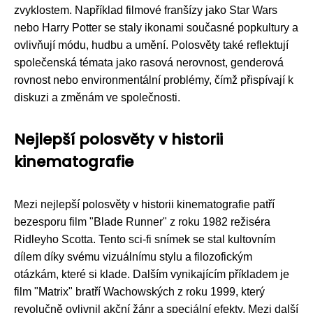
zvyklostem. Například filmové franšízy jako Star Wars
nebo Harry Potter se staly ikonami současné popkultury a
ovlivňují módu, hudbu a umění. Polosvěty také reflektují
společenská témata jako rasová nerovnost, genderová
rovnost nebo environmentální problémy, čímž přispívají k
diskuzi a změnám ve společnosti.
Nejlepší polosvěty v historii
kinematografie
Mezi nejlepší polosvěty v historii kinematografie patří
bezesporu film "Blade Runner" z roku 1982 režiséra
Ridleyho Scotta. Tento sci-fi snímek se stal kultovním
dílem díky svému vizuálnímu stylu a filozofickým
otázkám, které si klade. Dalším vynikajícím příkladem je
film "Matrix" bratří Wachowských z roku 1999, který
revolučně ovlivnil akční žánr a speciální efekty. Mezi další