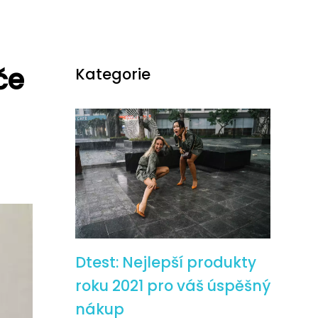
če
Kategorie
Dtest: Nejlepší produkty
roku 2021 pro váš úspěšný
nákup