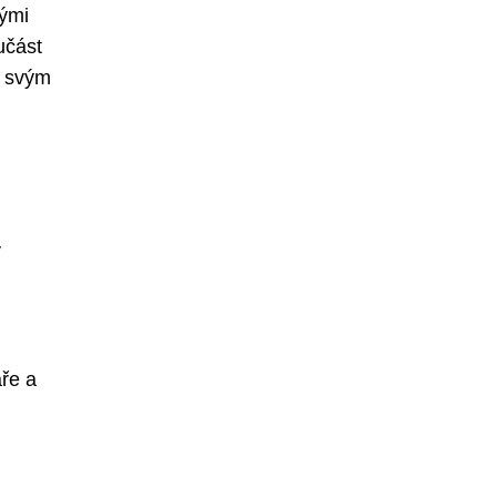
vými
učást
y svým
v
ře a