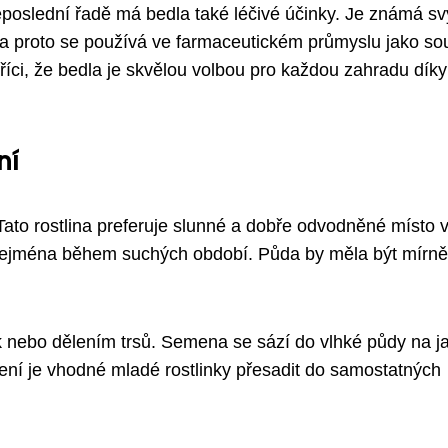
neposlední řadě má bedla také léčivé účinky. Je známá s
i, a proto se používá ve farmaceutickém průmyslu jako so
říci, že bedla je skvělou volbou pro každou zahradu dík
ní
Tato rostlina preferuje slunné a dobře odvodněné místo 
, zejména během suchých období. Půda by měla být mírně
ebo dělením trsů. Semena se sází do vlhké půdy na ja
čení je vhodné mladé rostlinky přesadit do samostatných