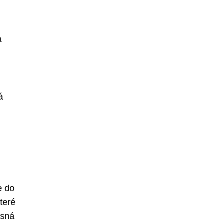
a
á
e do
které
asná