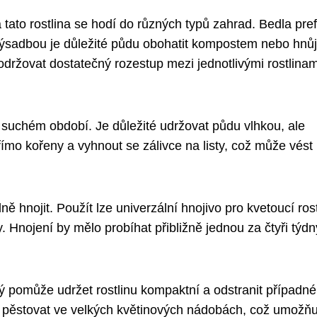
 tato rostlina se hodí do různých typů zahrad. Bedla pre
výsadbou je důležité půdu obohatit kompostem nebo hnů
držovat dostatečný rozestup mezi jednotlivými rostlinam
 suchém období. Je důležité udržovat půdu vlhkou, ale
ímo kořeny a vyhnout se zálivce na listy, což může vést 
ně hnojit. Použít lze univerzální hnojivo pro kvetoucí rost
y. Hnojení by mělo probíhat přibližně jednou za čtyři týdn
rý pomůže udržet rostlinu kompaktní a odstranit případné
 pěstovat ve velkých květinových nádobách, což umožňuj