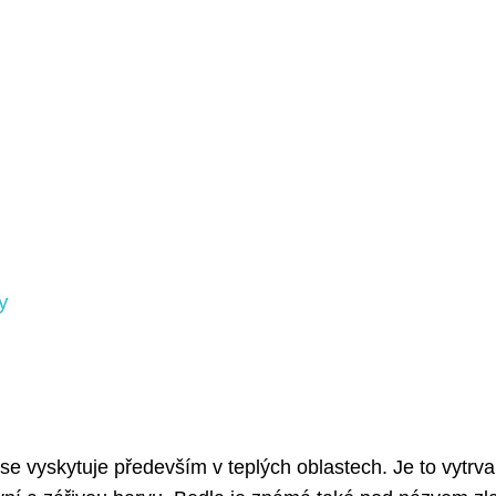
y
á se vyskytuje především v teplých oblastech. Je to vytrva