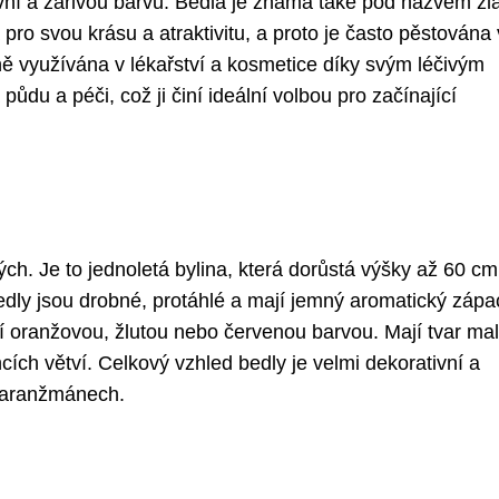
zivní a zářivou barvu. Bedla je známá také pod názvem zl
 pro svou krásu a atraktivitu, a proto je často pěstována 
ně využívána v lékařství a kosmetice díky svým léčivým
půdu a péči, což ji činí ideální volbou pro začínající
tých. Je to jednoletá bylina, která dorůstá výšky až 60 c
edly jsou drobné, protáhlé a mají jemný aromatický zápa
ní oranžovou, žlutou nebo červenou barvou. Mají tvar ma
ích větví. Celkový vzhled bedly je velmi dekorativní a
h aranžmánech.