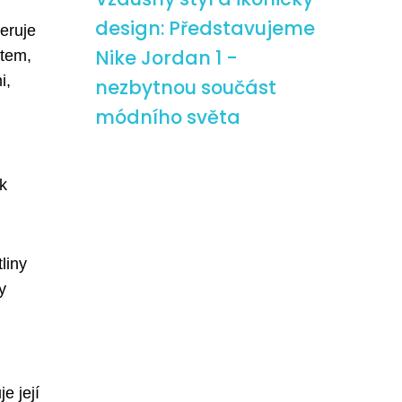
design: Představujeme
feruje
Nike Jordan 1 -
jtem,
i,
nezbytnou součást
módního světa
k
liny
y
e její