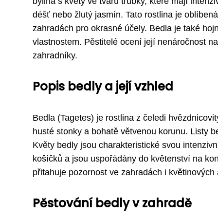
bylina s květy ve tvaru trubky, které mají inten
déšť nebo žlutý jasmín. Tato rostlina je oblíbená
zahradách pro okrasné účely. Bedla je také hoj
vlastnostem. Pěstitelé ocení její nenáročnost na 
zahradníky.
Popis bedly a její vzhled
Bedla (Tagetes) je rostlina z čeledi hvězdnicovi
husté stonky a bohatě větvenou korunu. Listy b
Květy bedly jsou charakteristické svou intenziv
košíčků a jsou uspořádány do květenství na konc
přitahuje pozornost ve zahradách i květinovýc
Pěstování bedly v zahradě