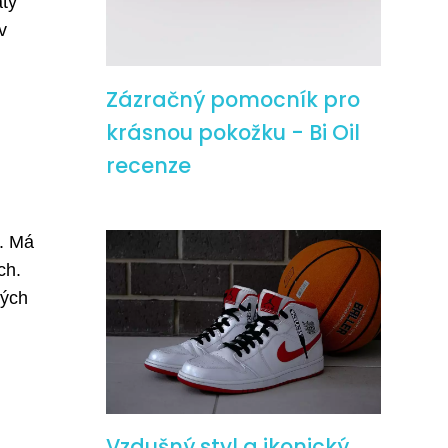
atý
v
Zázračný pomocník pro
krásnou pokožku - Bi Oil
recenze
m. Má
ch.
lých
Vzdušný styl a ikonický