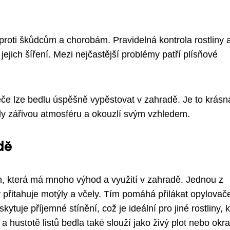
 proti škůdcům a chorobám. Pravidelná kontrola rostliny 
jich šíření. Mezi nejčastější problémy patří plísňové
e lze bedlu úspěšně vypěstovat v zahradě. Je to krásn
ady zářivou atmosféru a okouzlí svým vzhledem.
dě
ch, která má mnoho výhod a využití v zahradě. Jednou z
rý přitahuje motýly a včely. Tím pomáhá přilákat opylovač
ytuje příjemné stínění, což je ideální pro jiné rostliny, 
 a hustotě listů bedla také slouží jako živý plot nebo okr