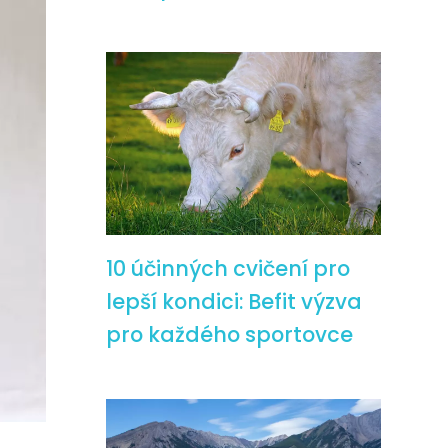
10 účinných cvičení pro
lepší kondici: Befit výzva
pro každého sportovce