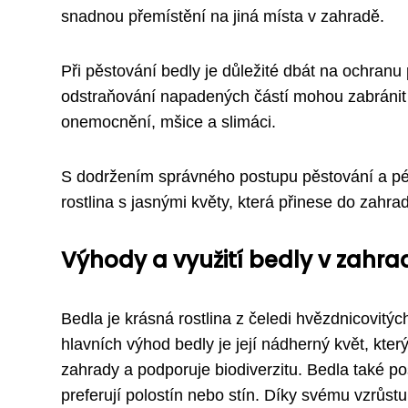
snadnou přemístění na jiná místa v zahradě.
Při pěstování bedly je důležité dbát na ochranu
odstraňování napadených částí mohou zabránit je
onemocnění, mšice a slimáci.
S dodržením správného postupu pěstování a péč
rostlina s jasnými květy, která přinese do zahr
Výhody a využití bedly v zahra
Bedla je krásná rostlina z čeledi hvězdnicovitý
hlavních výhod bedly je její nádherný květ, kte
zahrady a podporuje biodiverzitu. Bedla také posk
preferují polostín nebo stín. Díky svému vzrůstu