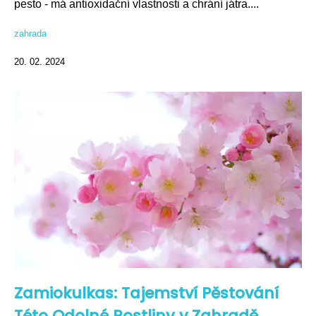
pesto - má antioxidační vlastnosti a chrání játra....
zahrada
20. 02. 2024
Zamiokulkas: Tajemství Pěstování
Této Odolné Rostliny v Zahradě