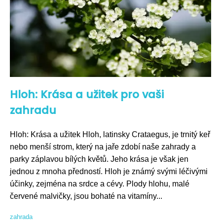
Hloh: Krása a užitek pro vaši
zahradu
Hloh: Krása a užitek Hloh, latinsky Crataegus, je trnitý keř
nebo menší strom, který na jaře zdobí naše zahrady a
parky záplavou bílých květů. Jeho krása je však jen
jednou z mnoha předností. Hloh je známý svými léčivými
účinky, zejména na srdce a cévy. Plody hlohu, malé
červené malvičky, jsou bohaté na vitamíny...
zahrada