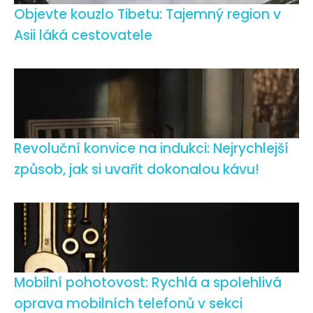
Objevte kouzlo Tibetu: Tajemný region v
Asii láká cestovatele
Revoluční konvice na indukci: Nejrychlejší
způsob, jak si uvařit dokonalou kávu!
Mobilní pohotovost: Rychlá a spolehlivá
oprava mobilních telefonů v sekci