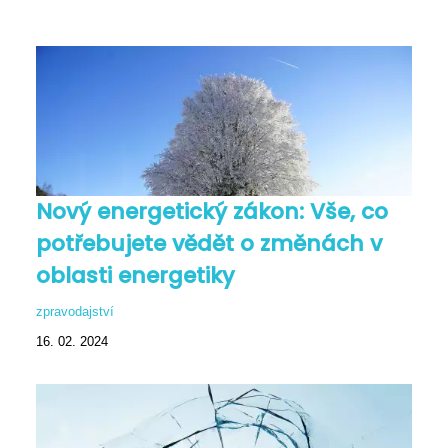
Nový energetický zákon: Vše, co
potřebujete vědět o změnách v
oblasti energetiky
zpravodajství
16. 02. 2024