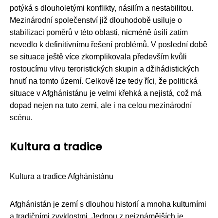
potýká s dlouholetými konflikty, násilím a nestabilitou.
Mezinárodní společenství již dlouhodobě usiluje o
stabilizaci poměrů v této oblasti, nicméně úsilí zatím
nevedlo k definitivnímu řešení problémů. V poslední době
se situace ještě více zkomplikovala především kvůli
rostoucímu vlivu teroristických skupin a džihádistických
hnutí na tomto území. Celkově lze tedy říci, že politická
situace v Afghánistánu je velmi křehká a nejistá, což má
dopad nejen na tuto zemi, ale i na celou mezinárodní
scénu.
Kultura a tradice
Kultura a tradice Afghánistánu
Afghánistán je zemí s dlouhou historií a mnoha kulturními
a tradičními zvyklostmi. Jednou z nejznámějších je