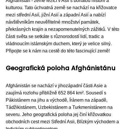
Afghánistán - země ležící v Asii s bohatou historií a
kulturou. Tato úchvatná země se nachází na křižovatce
mezi střední Asií, jižní Asií a západní Asií a nabízí
návštěvníkům neuvěřitelné množství památek,
překrásných krajin a nezapomenutelných zážitků. V této
části světa se setkáte s různorodostí lidí, tradic a
vládnoucím islámským duchem, který je velice silný.
Připojte se k nám na cestě do této fascinující země!
Geografická poloha Afghánistánu
Afghánistán se nachází v jihozápadní části Asie a
zaujímá rozlohu přibližně 652 864 km². Sousedí s
Pákistánem na jihu a východě, Íránem na západě,
Tádžikistánem, Uzbekistánem a Turkmenistánem na
severu. Jeho geografická poloha jej činí křižovatkou
obchodních cest mezi Střední Asii, Blízkým východem a
Indickým subkontinentem.