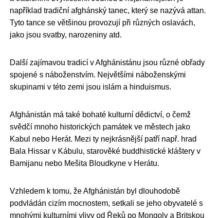
například tradiční afghánský tanec, který se nazývá attan.
Tyto tance se většinou provozují při různých oslavách,
jako jsou svatby, narozeniny atd.
Další zajímavou tradicí v Afghánistánu jsou různé obřady
spojené s náboženstvím. Největšími náboženskými
skupinami v této zemi jsou islám a hinduismus.
Afghánistán má také bohaté kulturní dědictví, o čemž
svědčí mnoho historických památek ve městech jako
Kabul nebo Herát. Mezi ty nejkrásnější patří např. hrad
Bala Hissar v Kábulu, starověké buddhistické kláštery v
Bamijanu nebo Mešita Bloudkyne v Herátu.
Vzhledem k tomu, že Afghánistán byl dlouhodobě
podvládán cizím mocnostem, setkali se jeho obyvatelé s
mnohými kulturními vlivy od Řeků po Mongoly a Britskou