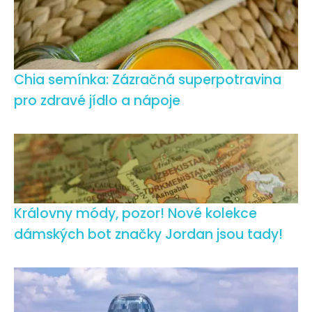
Chia semínka: Zázračná superpotravina
pro zdravé jídlo a nápoje
Královny módy, pozor! Nové kolekce
dámských bot značky Jordan jsou tady!