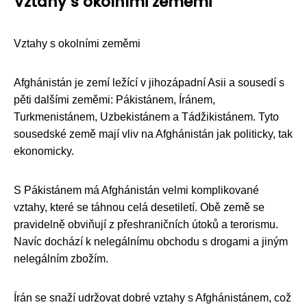
Vztahy s okolními zeměmi
Vztahy s okolními zeměmi
Afghánistán je zemí ležící v jihozápadní Asii a sousedí s
pěti dalšími zeměmi: Pákistánem, Íránem,
Turkmenistánem, Uzbekistánem a Tádžikistánem. Tyto
sousedské země mají vliv na Afghánistán jak politicky, tak
ekonomicky.
S Pákistánem má Afghánistán velmi komplikované
vztahy, které se táhnou celá desetiletí. Obě země se
pravidelně obviňují z přeshraničních útoků a terorismu.
Navíc dochází k nelegálnímu obchodu s drogami a jiným
nelegálním zbožím.
Írán se snaží udržovat dobré vztahy s Afghánistánem, což