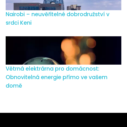
Nairobi – neuvěřitelné dobrodružství v
srdci Keni
Větrná elektrárna pro domácnost:
Obnovitelná energie přímo ve vašem
domě