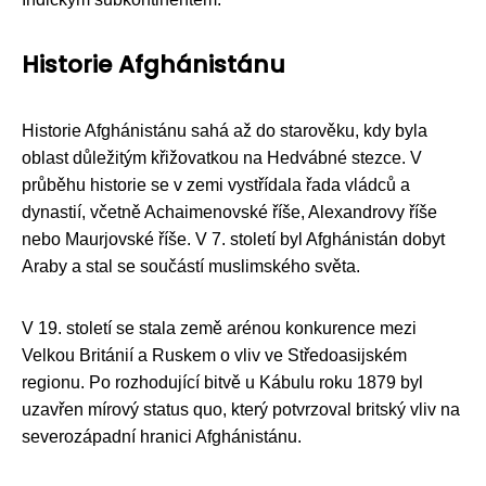
Historie Afghánistánu
Historie Afghánistánu sahá až do starověku, kdy byla
oblast důležitým křižovatkou na Hedvábné stezce. V
průběhu historie se v zemi vystřídala řada vládců a
dynastií, včetně Achaimenovské říše, Alexandrovy říše
nebo Maurjovské říše. V 7. století byl Afghánistán dobyt
Araby a stal se součástí muslimského světa.
V 19. století se stala země arénou konkurence mezi
Velkou Británií a Ruskem o vliv ve Středoasijském
regionu. Po rozhodující bitvě u Kábulu roku 1879 byl
uzavřen mírový status quo, který potvrzoval britský vliv na
severozápadní hranici Afghánistánu.