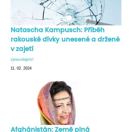
Natascha Kampusch: Příběh
rakouské dívky unesené a držené
v zajetí
zpravodajství
11. 02. 2024
Afghánistán: Země plná