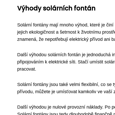
Výhody solárních fontán
Solární fontány mají mnoho výhod, které je čin
jejich ekologičnost a šetrnost k životnímu prostř
znamená, že nepotřebují elektrický přívod ani 
Další výhodou solárních fontán je jednoduchá i
připojováním k elektrické síti. Stačí umístit s
pracovat.
Solární fontány jsou také velmi flexibilní, co se
přívodu, můžete je umísťovat kamkoliv ve vaší
Další výhodou je nulové provozní náklady. Po poř
Solární fontány jsou tedy dlouhodobě finančně 