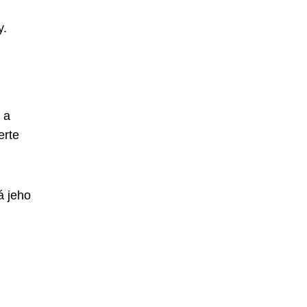
y.
 a
erte
á jeho