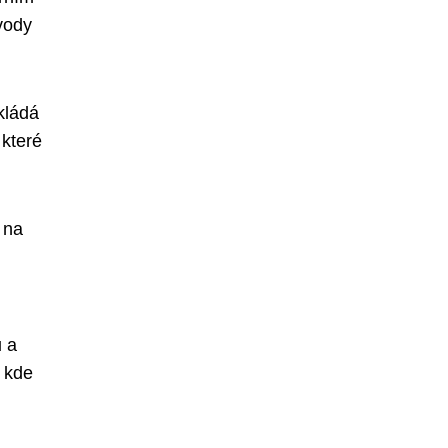
 vody
kládá
 které
 na
u a
, kde