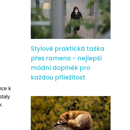
Stylově praktická taška
přes rameno - nejlepší
módní doplněk pro
každou příležitost
nce k
staly
k