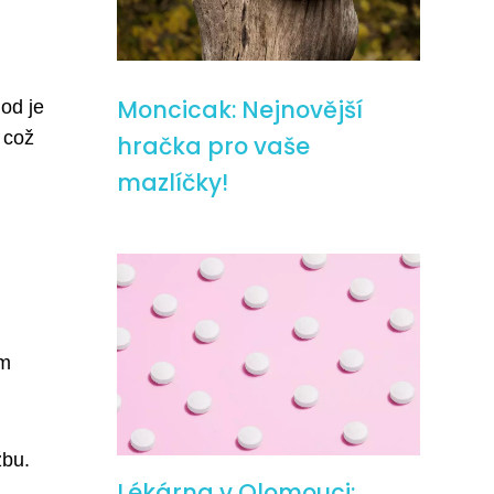
Moncicak: Nejnovější
od je
, což
hračka pro vaše
mazlíčky!
ém
žbu.
Lékárna v Olomouci: