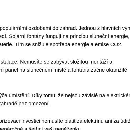
í populárními ozdobami do zahrad. Jednou z hlavních výh
edí. Solární fontány fungují na principu sluneční energie
baterie. Tím se snižuje spotřeba energie a emise CO2.
nstalace. Nemusíte se zabývat složitou montáží a
olární panel na slunečném místě a fontána začne okamžitě
 týče umístění. Díky tomu, že nejsou závislé na elektrick
 zahradě bez omezení.
izovací investici nemusíte platit za elektřinu ani za údr
nenáročné a šetřící vaši peněženku.