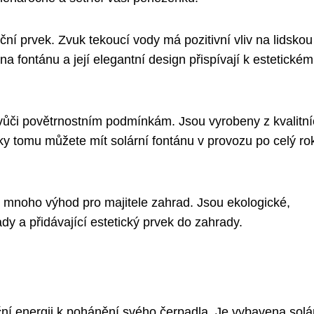
ční prvek. Zvuk tekoucí vody má pozitivní vliv na lidskou
a fontánu a její elegantní design přispívají k estetické
 vůči povětrnostním podmínkám. Jsou vyrobeny z kvalitn
Díky tomu můžete mít solární fontánu v provozu po celý ro
ejí mnoho výhod pro majitele zahrad. Jsou ekologické,
ady a přidávající estetický prvek do zahrady.
eční energii k pohánění svého čerpadla. Je vybavena sol