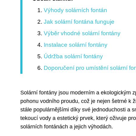
Výhody solárních fontán
Jak solární fontána funguje
Výběr vhodné solární fontány
Instalace solární fontány
Údržba solární fontány
Doporučení pro umístění solární fo
Solární fontány jsou moderním a ekologickým zp
pohonu vodního proudu, což je nejen šetrné k ži
stále populárnějšími díky své jednoduchosti a s
tekoucí vody a estetický prvek, který oživuje pro
solárních fontánách a jejich výhodách.