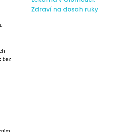
Zdraví na dosah ruky
mu
ích
k bez
árním