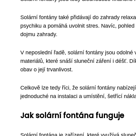
Solární fontány také přidávají do zahrady relaxa
psychiku a pomáhá uvolnit stres. Navíc, pohled n
dojmu zahrady.
V neposlední řadě, solární fontány jsou odolné
materiálů, které snáší sluneční záření i déšť. 
obav o její trvanlivost.
Celkově lze tedy říci, že solární fontány nabíz
jednoduché na instalaci a umístění, šetřící nákl
Jak solární fontána funguje
Solární fontána je zařízení, které využívá slun