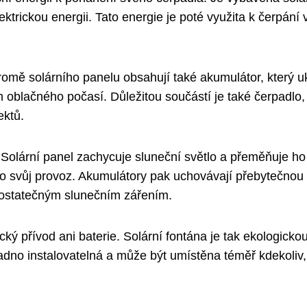
ktrickou energii. Tato energie je poté využita k čerpání
Kromě solárního panelu obsahují také akumulátor, který u
 oblačného počasí. Důležitou součástí je také čerpadlo,
ektů.
 Solární panel zachycuje sluneční světlo a přeměňuje ho
pro svůj provoz. Akumulátory pak uchovávají přebytečnou
dostatečným slunečním zářením.
ký přívod ani baterie. Solární fontána je tak ekologicko
adno instalovatelná a může být umístěna téměř kdekoliv