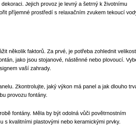
 dekoraci. Jejich provoz je levný a šetrný k životnímu
ořit příjemné prostředí s relaxačním zvukem tekoucí vod
žit několik faktorů. Za prvé, je potřeba zohlednit velikost
 fontán, jako jsou stojanové, nástěnné nebo plovoucí. Vyb
esignem vaší zahrady.
nelu. Zkontrolujte, jaký výkon má panel a jak dlouho trv
dobu provozu fontány.
výrobě fontány. Měla by být odolná vůči povětrnostním
 s kvalitními plastovými nebo keramickými prvky.