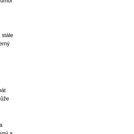
 humor
 stále
erný
mát
může
a
avný a