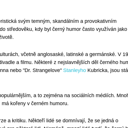
eristická svým temným, skandálním a provokativním
do středověku, kdy byl černý humor často využíván jako
životě.
ulturách, včetně anglosaské, latinské a germánské. V 19
, divadle a filmu. Některé z nejslavnějších děl černého hu
nna nebo "Dr. Strangelove"
Stanleyho
Kubricka, jsou stá
 populárnějším, a to zejména na sociálních médiích. Mno
í, má kořeny v černém humoru.
 a kritiku. Někteří lidé se domnívají, že se jedná o