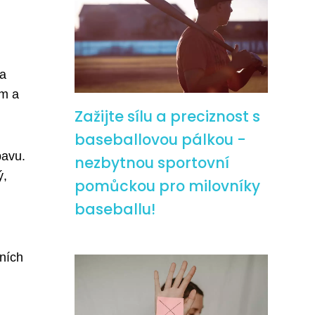
 a
ům a
Zažijte sílu a preciznost s
baseballovou pálkou -
bavu.
nezbytnou sportovní
ý,
pomůckou pro milovníky
baseballu!
ních