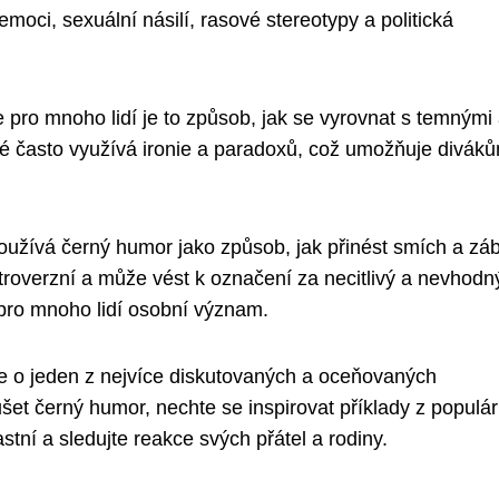
moci, sexuální násilí, rasové stereotypy a politická
 pro mnoho lidí je to způsob, jak se vyrovnat s temnými
ké často využívá ironie a paradoxů, což umožňuje divák
oužívá černý humor jako způsob, jak přinést smích a zá
roverzní a může vést k označení za necitlivý a nevhodn
 pro mnoho lidí osobní význam.
se o jeden z nejvíce diskutovaných a oceňovaných
et černý humor, nechte se inspirovat příklady z populár
stní a sledujte reakce svých přátel a rodiny.