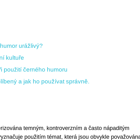
 humor urážlivý?
í kultuře
ři použití černého humoru
blíbený a jak ho používat správně.
erizována temným, kontroverzním a často nápaditým
vyznačuje použitím témat, která jsou obvykle považován