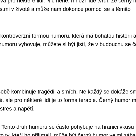
á pro některé lidi. Nicméně, mnozí lidé tvrdí, že černý
stmi v životě a může nám dokonce pomoci se s těmito
 kontroverzní formou humoru, která má bohatou historii a
humoru vyhovuje, můžete si být jistí, že v budoucnu se č
 sobě kombinuje tragédii a smích. Ne každý se dokáže s
né, ale pro některé lidi je to forma terapie. Černý humor 
stres a napětí.
. Tento druh humoru se často pohybuje na hranici vkusu 
 ty, kteří ho přijímají, může být černý humor velmi záb