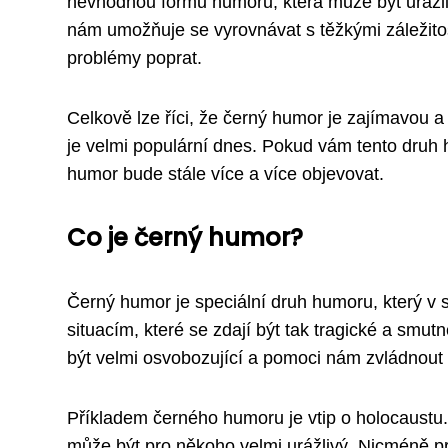
nevhodnou formu humoru, která může být urážliv
nám umožňuje se vyrovnávat s těžkými záležito
problémy poprat.
Celkově lze říci, že černý humor je zajímavou a
je velmi populární dnes. Pokud vám tento druh 
humor bude stále více a více objevovat.
Co je černý humor?
Černý humor je speciální druh humoru, který v
situacím, které se zdají být tak tragické a smut
být velmi osvobozující a pomoci nám zvládnout 
Příkladem černého humoru je vtip o holocaustu
může být pro někoho velmi urážlivý. Nicméně pro