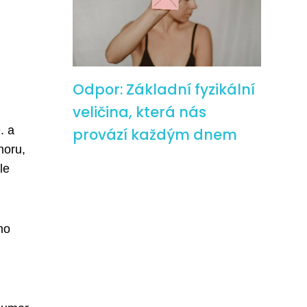
Odpor: Základní fyzikální
veličina, která nás
. a
provází každým dnem
moru,
le
ho