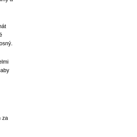
mát
é
nosný.
elmi
 aby
n za