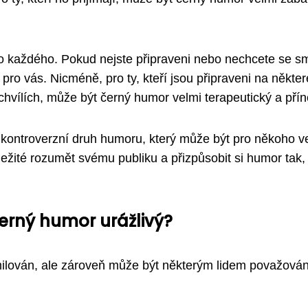
ro každého. Pokud nejste připraveni nebo nechcete se s
pro vás. Nicméně, pro ty, kteří jsou připraveni na někter
 chvílích, může být černý humor velmi terapeutický a pří
a kontroverzní druh humoru, který může být pro někoho v
ežité rozumět svému publiku a přizpůsobit si humor tak,
erný humor urážlivý?
ilován, ale zároveň může být některým lidem považová