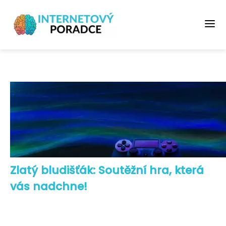
Zlatý bludišťák: Soutěžní hra, která
vás nadchne!