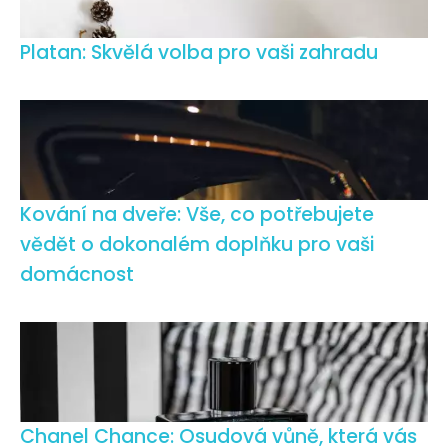
Platan: Skvělá volba pro vaši zahradu
Kování na dveře: Vše, co potřebujete
vědět o dokonalém doplňku pro vaši
domácnost
Chanel Chance: Osudová vůně, která vás