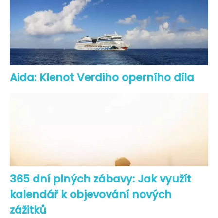
Aida: Klenot Verdiho operního díla
365 dní plných zábavy: Jak využít
kalendář k objevování nových
zážitků