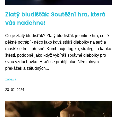
Zlatý bludišťák: Soutěžní hra, která
vás nadchne!
Co je zlatý bludišťák? Zlatý bludišťák je online hra, co tě
pěkně potrápí - něco jako když střílíš diabolky na terč a
musíš se trefit přesně. Kombinuje logiku, strategii a kapku
štěstí, podobně jako když vybíráš správné diabolky pro
svou vzduchovku. Hráči se probíjí bludištěm plným
překážek a záludných...
zábava
23. 02. 2024