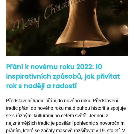
Přání k novému roku 2022: 10
inspirativních způsobů, jak přivítat
rok s nadějí a radostí
Představení tradic přání do nového roku. Představení
tradic přání do nového roku má dlouhou historii a spojuje
se s různými kulturami po celém světě. Jednou z
nejznámějších tradic je posílání pohlednic s novoročními
přáním, které se začaly masově rozšiřovat v 19. století. V