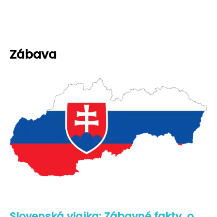
Zábava
Slovenská vlajka: Zábavné fakty, o