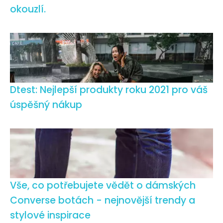
okouzlí.
Dtest: Nejlepší produkty roku 2021 pro váš
úspěšný nákup
Vše, co potřebujete vědět o dámských
Converse botách - nejnovější trendy a
stylové inspirace