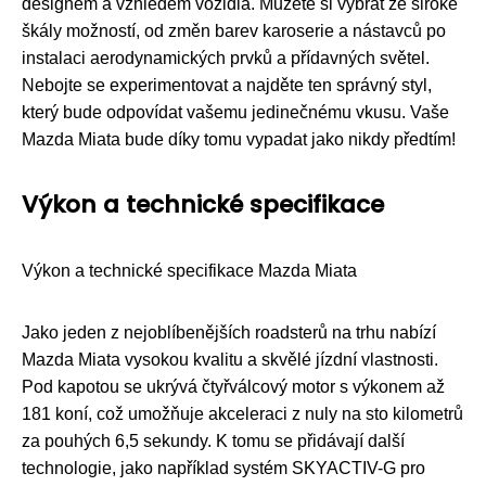
designem a vzhledem vozidla. Můžete si vybrat ze široké
škály možností, od změn barev karoserie a nástavců po
instalaci aerodynamických prvků a přídavných světel.
Nebojte se experimentovat a najděte ten správný styl,
který bude odpovídat vašemu jedinečnému vkusu. Vaše
Mazda Miata bude díky tomu vypadat jako nikdy předtím!
Výkon a technické specifikace
Výkon a technické specifikace Mazda Miata
Jako jeden z nejoblíbenějších roadsterů na trhu nabízí
Mazda Miata vysokou kvalitu a skvělé jízdní vlastnosti.
Pod kapotou se ukrývá čtyřválcový motor s výkonem až
181 koní, což umožňuje akceleraci z nuly na sto kilometrů
za pouhých 6,5 sekundy. K tomu se přidávají další
technologie, jako například systém SKYACTIV-G pro