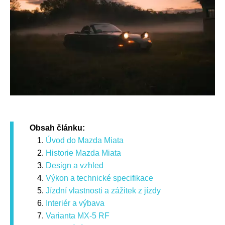
Obsah článku:
Úvod do Mazda Miata
Historie Mazda Miata
Design a vzhled
Výkon a technické specifikace
Jízdní vlastnosti a zážitek z jízdy
Interiér a výbava
Varianta MX-5 RF