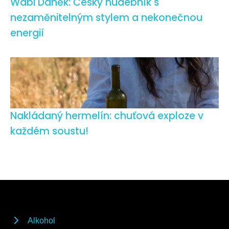
Wabi Daněk: Český hudebník s
nezaměnitelným stylem a nekonečnou
energií
Nakládaný hermelín: chuťová exploze v
každém soustu!
Alkohol