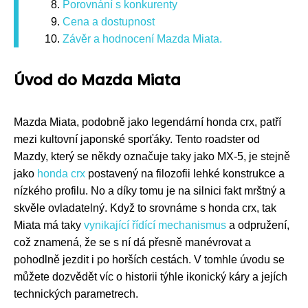
Porovnání s konkurenty
Cena a dostupnost
Závěr a hodnocení Mazda Miata.
Úvod do Mazda Miata
Mazda Miata, podobně jako legendární honda crx, patří
mezi kultovní japonské sporťáky. Tento roadster od
Mazdy, který se někdy označuje taky jako MX-5, je stejně
jako
honda crx
postavený na filozofii lehké konstrukce a
nízkého profilu. No a díky tomu je na silnici fakt mrštný a
skvěle ovladatelný. Když to srovnáme s honda crx, tak
Miata má taky
vynikající
řídící mechanismus
a odpružení,
což znamená, že se s ní dá přesně manévrovat a
pohodlně jezdit i po horších cestách. V tomhle úvodu se
můžete dozvědět víc o historii týhle ikonický káry a jejích
technických parametrech.