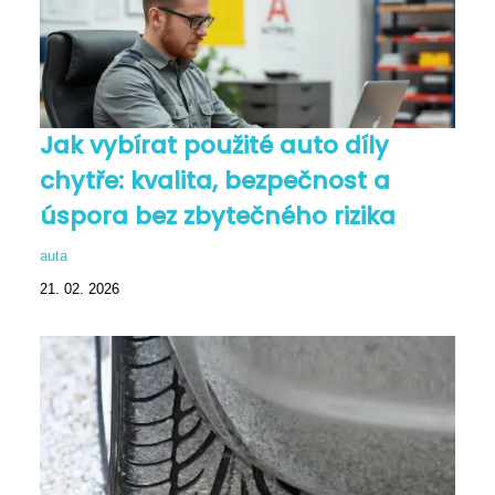
Jak vybírat použité auto díly
chytře: kvalita, bezpečnost a
úspora bez zbytečného rizika
auta
21. 02. 2026