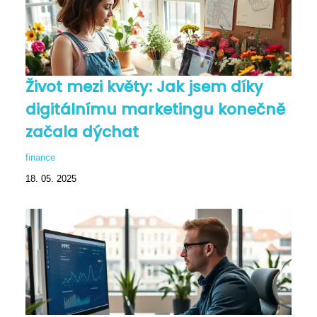
Život mezi květy: Jak jsem díky
digitálnímu marketingu konečně
začala dýchat
finance
18. 05. 2025