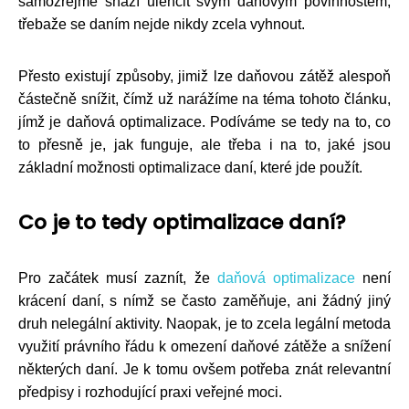
samozřejmě snaží ulehčit svým daňovým povinnostem,
třebaže se daním nejde nikdy zcela vyhnout.
Přesto existují způsoby, jimiž lze daňovou zátěž alespoň
částečně snížit, čímž už narážíme na téma tohoto článku,
jímž je daňová optimalizace. Podíváme se tedy na to, co
to přesně je, jak funguje, ale třeba i na to, jaké jsou
základní možnosti optimalizace daní, které jde použít.
Co je to tedy optimalizace daní?
Pro začátek musí zaznít, že
daňová optimalizace
není
krácení daní, s nímž se často zaměňuje, ani žádný jiný
druh nelegální aktivity. Naopak, je to zcela legální metoda
využití právního řádu k omezení daňové zátěže a snížení
některých daní. Je k tomu ovšem potřeba znát relevantní
předpisy i rozhodující praxi veřejné moci.