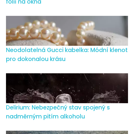
fólií na okna
Neodolatelná Gucci kabelka: Módní klenot
pro dokonalou krásu
Delirium: Nebezpečný stav spojený s
nadměrným pitím alkoholu