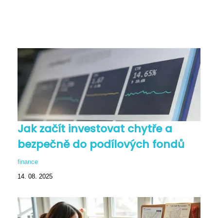
Jak začít investovat chytře a
bezpečně do podílových fondů
finance
14. 08. 2025