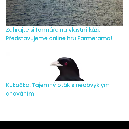
Zahrajte si farmáře na vlastní kůži:
Představujeme online hru Farmerama!
Kukačka: Tajemný pták s neobvyklým
chováním