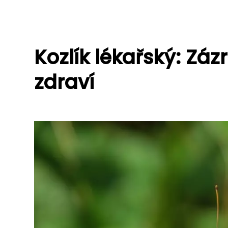
Kozlík lékařský: Záz
zdraví