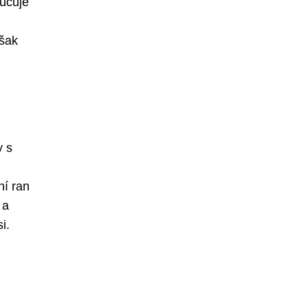
ručuje
však
y s
ní ran
 a
i.