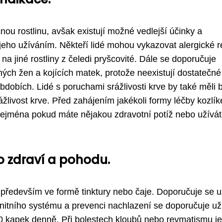
ou rostlinu, avšak existují možné vedlejší účinky a
 jeho užíváním. Někteří lidé mohou vykazovat alergické 
 na jiné rostliny z čeledi pryšcovité. Dále se doporučuje
tných žen a kojících matek, protože neexistují dostatečné
bdobích. Lidé s poruchami srážlivosti krve by také měli 
rážlivost krve. Před zahájením jakékoli formy léčby kozlí
zejména pokud máte nějakou zdravotní potíž nebo užívát
ro zdraví a pohodu.
 především ve formě tinktury nebo čaje. Doporučuje se u
nitního systému a prevenci nachlazení se doporučuje už
30 kapek denně. Při bolestech kloubů nebo revmatismu je