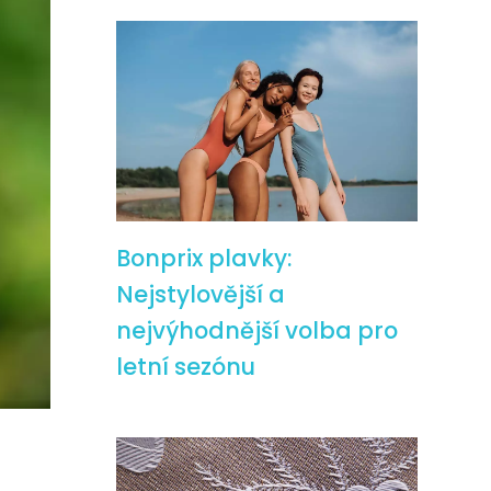
Bonprix plavky:
Nejstylovější a
nejvýhodnější volba pro
letní sezónu