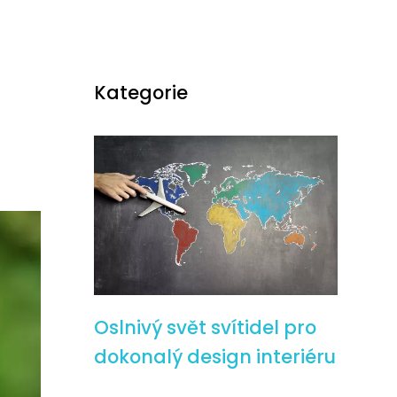
Kategorie
Oslnivý svět svítidel pro
dokonalý design interiéru