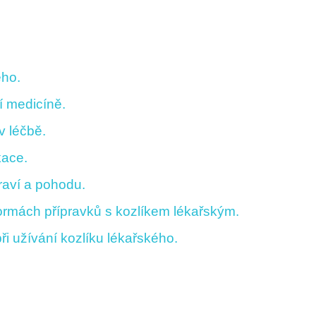
ého.
ní medicíně.
v léčbě.
kace.
raví a pohodu.
formách přípravků s kozlíkem lékařským.
ři užívání kozlíku lékařského.