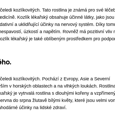
z čeledi kozlíkovitých. Tato rostlina je známá pro své léč
 medicíně. Kozlík lékařský obsahuje účinné látky, jako jsou
edativní a uklidňující účinky na nervový systém. Díky tom
nespavostí, úzkostí a napětím. Rovněž má pozitivní vliv 
Kozlík lékařský je také oblíbeným prostředkem pro podpo
ého.
 z čeledi kozlíkovitých. Pochází z Evropy, Asie a Severní
ším v horských oblastech a na vlhkých loukách. Rostlin
ékařský je vytrvalá rostlina s dlouhými kořeny a vzpřímen
ervna do srpna žlutavě bílými květy, které jsou velmi vo
ahodárné účinky na lidské zdraví.