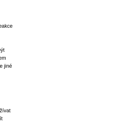
reakce
být
kem
e jiné
žívat
ít