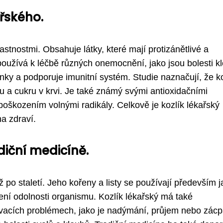
ařského.
astnostmi. Obsahuje látky, které mají protizánětlivé a
 používá k léčbě různých onemocnění, jako jsou bolesti k
inky a podporuje imunitní systém. Studie naznačují, že k
u a cukru v krvi. Je také známý svými antioxidačními
poškozením volnými radikály. Celkově je kozlík lékařský
a zdraví.
diční medicíně.
ž po staletí. Jeho kořeny a listy se používají především 
ení odolnosti organismu. Kozlík lékařský má také
ívacích problémech, jako je nadýmání, průjem nebo zácp