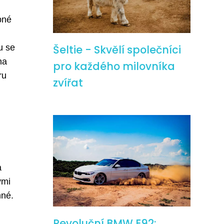
ebné
u se
Šeltie - Skvělí společníci
na
pro každého milovníka
ru
zvířat
a
ými
nné.
Revoluční BMW E92: