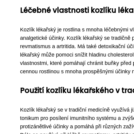
Léčebné vlastnosti kozlíku lék
Kozlík lékařský je rostlina s mnoha léčebnými vl
analgetické účinky. Kozlík lékařský se tradičně
revmatismus a artritida. Má také detoxikační úč
lékařský může pomoci snížit hladinu cholesterol
vlastnostmi, které pomáhají chránit buňky před 
cennou rostlinou s mnoha prospěšnými účinky n
Použití kozlíku lékařského v tra
Kozlík lékařský se v tradiční medicíně využívá ji
tonikum pro posílení imunitního systému a zvýš
protizánětlivé účinky a pomáhá při různých zaž