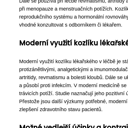
Dále se používá při léčbě revmatismu, artritidy 
při menopauze a menstruačních potížích. Kozlí
reprodukčního systému a hormonální rovnováhy. 
vhodné konzultovat s odborníkem či lékařem.
Moderní využití kozlíku lékařsk
Moderní využití kozlíku lékařského v léčbě je s
protizánětlivými, analgetickými a imunomodulačn
artritidy, revmatismu a bolesti kloubů. Dále se 
a působí proti infekcím. V moderní medicíně se 
trávicích potíží. Studie naznačují jeho pozitivní
Přestože jsou další výzkumy potřebné, moderní 
zlepšení zdravotního stavu pacientů.
Možné vedlejší účinky a kontra