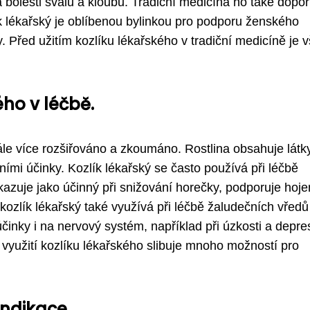
a bolesti svalů a kloubů. Tradiční medicína ho také dopo
k lékařský je oblíbenou bylinkou pro podporu ženského
Před užitím kozlíku lékařského v tradiční medicíně je 
ého v léčbě.
tále více rozšiřováno a zkoumáno. Rostlina obsahuje látk
ími účinky. Kozlík lékařský se často používá při léčbě
ukazuje jako účinný při snižování horečky, podporuje hoje
kozlík lékařský také využívá při léčbě žaludečních vředů
 účinky i na nervový systém, například při úzkosti a depres
využití kozlíku lékařského slibuje mnoho možností pro
indikace.