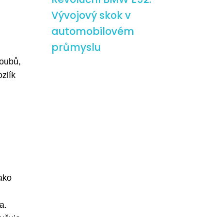
Vývojový skok v
automobilovém
průmyslu
loubů,
ozlík
jako
a.