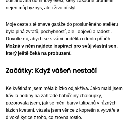
odstartovala dominový efekt, který zásadně proměnil
nejen můj byznys, ale i životní styl.
Moje cesta z té tmavé garáže do prosluněného ateliéru
byla plná zvratů, pochybností, ale i objevů a radosti.
Dovolte mi, abych se s vámi podělila o tento příběh.
Možná v něm najdete inspiraci pro svůj vlastní sen,
který ještě čeká na probuzení.
Začátky: Když vášeň nestačí
Ke květinám jsem měla blízko odjakživa. Jako malá jsem
trávila hodiny na zahradě babiččiny chaloupky,
pozorovala jsem, jak se mění barvy tulipánů v různých
fázích kvetení, vázala jsem věnce z kopretin a vytvářela
divoké kytice z toho, co zrovna rostlo.