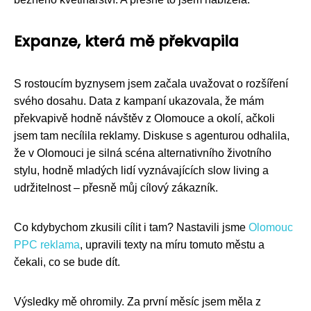
Expanze, která mě překvapila
S rostoucím byznysem jsem začala uvažovat o rozšíření
svého dosahu. Data z kampaní ukazovala, že mám
překvapivě hodně návštěv z Olomouce a okolí, ačkoli
jsem tam necílila reklamy. Diskuse s agenturou odhalila,
že v Olomouci je silná scéna alternativního životního
stylu, hodně mladých lidí vyznávajících slow living a
udržitelnost – přesně můj cílový zákazník.
Co kdybychom zkusili cílit i tam? Nastavili jsme
Olomouc
PPC reklama
, upravili texty na míru tomuto městu a
čekali, co se bude dít.
Výsledky mě ohromily. Za první měsíc jsem měla z