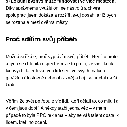
5) Lokální byznys může fungovat i ve více městech.
Díky správnému využití online nástrojů a chytré
spolupráci jsem dokázala rozšířit svůj dosah, aniž bych
se roztrhala mezi dvěma městy.
Proč sdílím svůj příběh
Možná si říkáte, proč vyprávím svůj příběh. Není to proto,
abych se chlubila úspěchem. Je to proto, že vím, kolik
tvořivých, talentovaných lidí sedí ve svých malých
garážích (doslovně nebo obrazně) a bojí se udělat další
krok.
Věřím, že svět potřebuje víc lidí, kteří dělají to, co milují a
v čem jsou dobří. A někdy stačí jedna věc – v mém
případě to byla PPC reklama – aby se váš talent dostal k
lidem, kteří ho ocení.