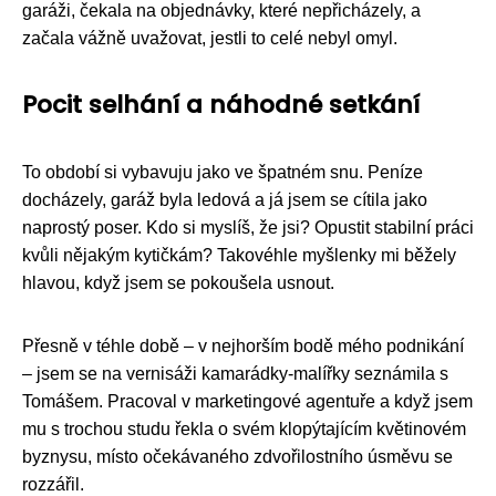
garáži, čekala na objednávky, které nepřicházely, a
začala vážně uvažovat, jestli to celé nebyl omyl.
Pocit selhání a náhodné setkání
To období si vybavuju jako ve špatném snu. Peníze
docházely, garáž byla ledová a já jsem se cítila jako
naprostý poser. Kdo si myslíš, že jsi? Opustit stabilní práci
kvůli nějakým kytičkám? Takovéhle myšlenky mi běžely
hlavou, když jsem se pokoušela usnout.
Přesně v téhle době – v nejhorším bodě mého podnikání
– jsem se na vernisáži kamarádky-malířky seznámila s
Tomášem. Pracoval v marketingové agentuře a když jsem
mu s trochou studu řekla o svém klopýtajícím květinovém
byznysu, místo očekávaného zdvořilostního úsměvu se
rozzářil.