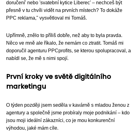
doručení' nebo 'svatební kytice Liberec' – nechceš být
přesně v tu chvíli vidět na prvních místech? To dokáže
PPC reklama," vysvětloval mi Tomáš.
Upřímně, znělo to příliš dobře, než aby to byla pravda.
Něco ve mně ale říkalo, že nemám co ztratit. Tomáš mi
doporučil agenturu PPCprofits, se kterou spolupracoval, a
nabídl se, že mě s nimi spojí.
První kroky ve světě digitálního
marketingu
O týden později jsem seděla v kavárně s mladou ženou z
agentury a společně jsme probíraly moje podnikání – kdo
jsou moji ideální zákazníci, co je mou konkurenční
výhodou, jaké mám cíle.