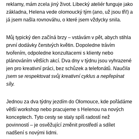
reklamy, mám zcela jiný život. Libecký ateliér funguje jako
základna, Helena vede olomoucký tým (ano, už jsou tři!) a
já jsem našla rovnováhu, o které jsem vždycky snila.
Můj typický den začíná brzy – vstávám v pět, abych stihla
první dodávky čerstvých květin. Dopoledne trávím
tvořením, odpoledne konzultacemi s klienty nebo
plánováním větších akcí. Dva dny v týdnu jsou vyhrazené
jen pro kreativní práci, bez schůzek a telefonátů.
Naučila
jsem se respektovat svůj kreativní cyklus a nepřepínat
síly.
Jednou za dva týdny jezdím do Olomouce, kde pořádáme
větší workshop nebo pracujeme s Helenou na nových
konceptech. Tyto cesty se staly spíš radostí než
povinností – je osvěžující změnit prostředí a sdílet
nadšení s novými lidmi.