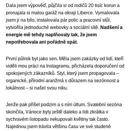
Dala jsem výpověď, půjčila si od rodičů 20 tisíc korun a
pronajala si malou garáž na okraji Liberce. Vymalovala
jsem ji na bílo, instalovala pár polic a pracovní stůl,
vytvořila jednoduché webovky a sociální sítě.
Nadšení a
energie mě tehdy naplňovaly tak, že jsem
nepotřebovala ani pořádně spát.
První půlrok byl jako sen. Měla jsem zakázky od lidí, kteří
viděli mou práci na Instagramu, přicházela doporučení od
spokojených zákazníků. Styl, který jsem propagovala –
organické, přírodní aranžmá s důrazem na sezónnost a
lokálnost – si našel svou niku.
Jenže pak přišel podzim a s ním útlum. Svatební sezóna
skončila, Vánoce byly ještě daleko a lidi zkrátka v
sychravém listopadu nekupovali květiny tak často.
Najednou jsem trávila většinu času ve své studené