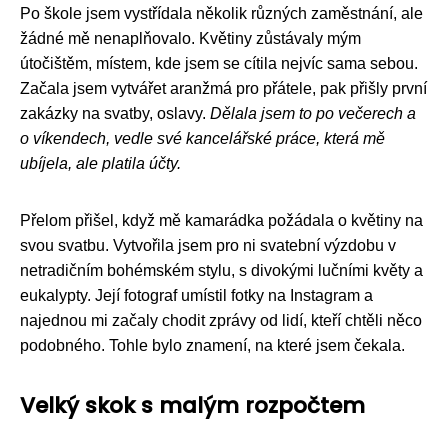
Po škole jsem vystřídala několik různých zaměstnání, ale
žádné mě nenaplňovalo. Květiny zůstávaly mým
útočištěm, místem, kde jsem se cítila nejvíc sama sebou.
Začala jsem vytvářet aranžmá pro přátele, pak přišly první
zakázky na svatby, oslavy.
Dělala jsem to po večerech a
o víkendech, vedle své kancelářské práce, která mě
ubíjela, ale platila účty.
Přelom přišel, když mě kamarádka požádala o květiny na
svou svatbu. Vytvořila jsem pro ni svatební výzdobu v
netradičním bohémském stylu, s divokými lučními květy a
eukalypty. Její fotograf umístil fotky na Instagram a
najednou mi začaly chodit zprávy od lidí, kteří chtěli něco
podobného. Tohle bylo znamení, na které jsem čekala.
Velký skok s malým rozpočtem