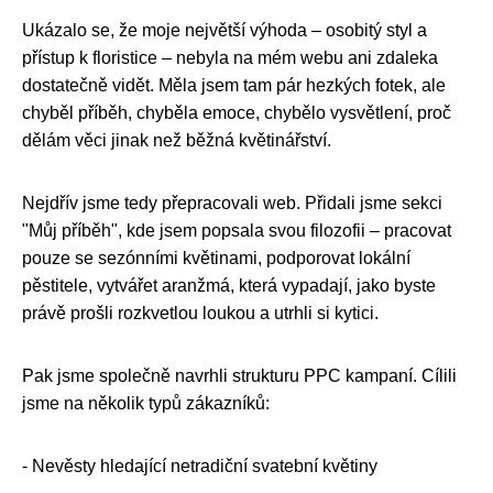
Ukázalo se, že moje největší výhoda – osobitý styl a
přístup k floristice – nebyla na mém webu ani zdaleka
dostatečně vidět. Měla jsem tam pár hezkých fotek, ale
chyběl příběh, chyběla emoce, chybělo vysvětlení, proč
dělám věci jinak než běžná květinářství.
Nejdřív jsme tedy přepracovali web. Přidali jsme sekci
"Můj příběh", kde jsem popsala svou filozofii – pracovat
pouze se sezónními květinami, podporovat lokální
pěstitele, vytvářet aranžmá, která vypadají, jako byste
právě prošli rozkvetlou loukou a utrhli si kytici.
Pak jsme společně navrhli strukturu PPC kampaní. Cílili
jsme na několik typů zákazníků:
- Nevěsty hledající netradiční svatební květiny