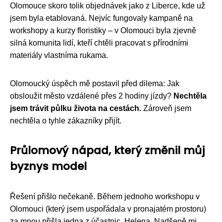
Olomouce skoro tolik objednávek jako z Liberce, kde už
jsem byla etablovaná. Nejvíc fungovaly kampaně na
workshopy a kurzy floristiky – v Olomouci byla zjevně
silná komunita lidí, kteří chtěli pracovat s přírodními
materiály vlastníma rukama.
Olomoucký úspěch mě postavil před dilema: Jak
obsloužit město vzdálené přes 2 hodiny jízdy?
Nechtěla
jsem trávit půlku života na cestách.
Zároveň jsem
nechtěla o tyhle zákazníky přijít.
Průlomový nápad, který změnil můj
byznys model
Řešení přišlo nečekaně. Během jednoho workshopu v
Olomouci (který jsem uspořádala v pronajatém prostoru)
za mnou přišla jedna z účastnic, Helena. Nadšeně mi