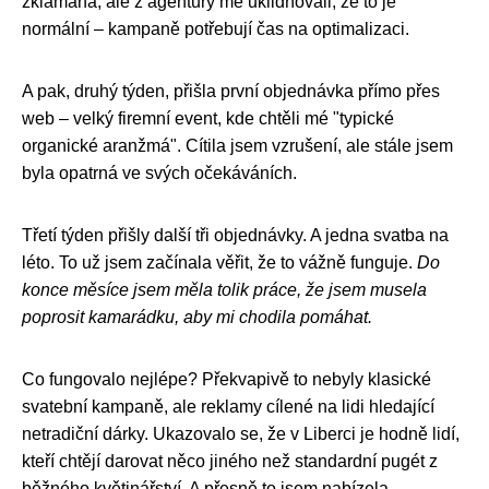
zklamaná, ale z agentury mě uklidňovali, že to je
normální – kampaně potřebují čas na optimalizaci.
A pak, druhý týden, přišla první objednávka přímo přes
web – velký firemní event, kde chtěli mé "typické
organické aranžmá". Cítila jsem vzrušení, ale stále jsem
byla opatrná ve svých očekáváních.
Třetí týden přišly další tři objednávky. A jedna svatba na
léto. To už jsem začínala věřit, že to vážně funguje.
Do
konce měsíce jsem měla tolik práce, že jsem musela
poprosit kamarádku, aby mi chodila pomáhat.
Co fungovalo nejlépe? Překvapivě to nebyly klasické
svatební kampaně, ale reklamy cílené na lidi hledající
netradiční dárky. Ukazovalo se, že v Liberci je hodně lidí,
kteří chtějí darovat něco jiného než standardní pugét z
běžného květinářství. A přesně to jsem nabízela.