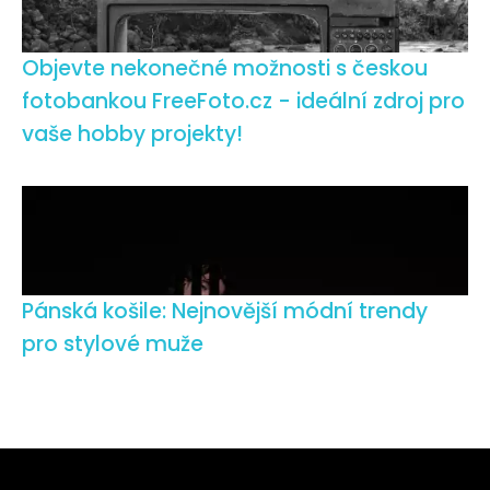
Objevte nekonečné možnosti s českou
fotobankou FreeFoto.cz - ideální zdroj pro
vaše hobby projekty!
Pánská košile: Nejnovější módní trendy
pro stylové muže