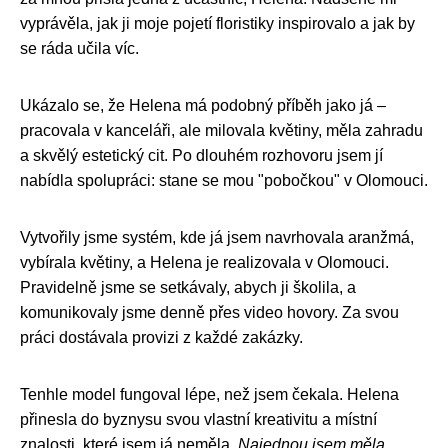
vyprávěla, jak ji moje pojetí floristiky inspirovalo a jak by
se ráda učila víc.
Ukázalo se, že Helena má podobný příběh jako já –
pracovala v kanceláři, ale milovala květiny, měla zahradu
a skvělý estetický cit. Po dlouhém rozhovoru jsem jí
nabídla spolupráci: stane se mou "pobočkou" v Olomouci.
Vytvořily jsme systém, kde já jsem navrhovala aranžmá,
vybírala květiny, a Helena je realizovala v Olomouci.
Pravidelně jsme se setkávaly, abych ji školila, a
komunikovaly jsme denně přes video hovory. Za svou
práci dostávala provizi z každé zakázky.
Tenhle model fungoval lépe, než jsem čekala. Helena
přinesla do byznysu svou vlastní kreativitu a místní
znalosti, které jsem já neměla.
Najednou jsem měla