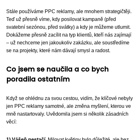
Stále používáme PPC reklamy, ale mnohem strategičtěji.
Teď už přesně víme, kdy posilovat kampaně (před
svatební sezónou, před svátky) a kdy je můžeme utlumit.
Dokážeme přesně zacílit na typ klientů, kteří nás zajímají
– už nechceme jen jakoukoliv zakázku, ale soustředíme
se na projekty, které nám dávají smysl a radost.
Co jsem se naučila a co bych
poradila ostatním
Když se ohlédnu za svou cestou, vidím, že klíčové nebyly
jen PPC reklamy samotné, ale změna myšlení, kterou ve
mně nastartovaly. Uvědomila jsem si několik zásadních
věcí:
1) Vášeň nestačí.
Milovat květiny bylo důležité, ale bez