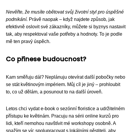
Nevěřte, že musíte obětovat svůj životní styl pro úspěšné
podnikání.
Právě naopak – když najdete způsob, jak
efektivně oslovit své zákazníky, můžete si byznys nastavit
tak, aby respektoval vaše potřeby a hodnoty. To je podle
mě ten pravý úspěch.
Co přinese budoucnost?
Kam směřuju dál? Neplánuju otevírat další pobočky nebo
se stát květinovým impériem. Můj cíl je jiný – prohloubit
to, co už dělám, a posunout to na další úroveň.
Letos chci vydat e-book o sezónní floristice a udržitelném
přístupu ke květinám. Pracuju na sérii online kurzů pro
lidi, kteří nemohou navštívit mé workshopy osobně. A
snažím se víc spolupracovat s lokálními pěstiteli, aby