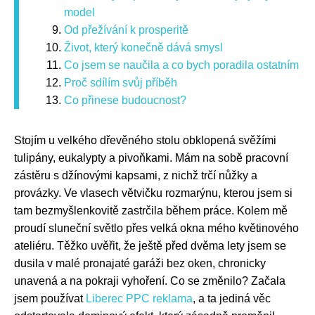
model
Od přežívání k prosperitě
Život, který konečně dává smysl
Co jsem se naučila a co bych poradila ostatním
Proč sdílím svůj příběh
Co přinese budoucnost?
Stojím u velkého dřevěného stolu obklopená svěžími
tulipány, eukalypty a pivoňkami. Mám na sobě pracovní
zástěru s džínovými kapsami, z nichž trčí nůžky a
provázky. Ve vlasech větvičku rozmarýnu, kterou jsem si
tam bezmyšlenkovitě zastrčila během práce. Kolem mě
proudí sluneční světlo přes velká okna mého květinového
ateliéru. Těžko uvěřit, že ještě před dvěma lety jsem se
dusila v malé pronajaté garáži bez oken, chronicky
unavená a na pokraji vyhoření. Co se změnilo? Začala
jsem používat
Liberec PPC reklama
, a ta jediná věc