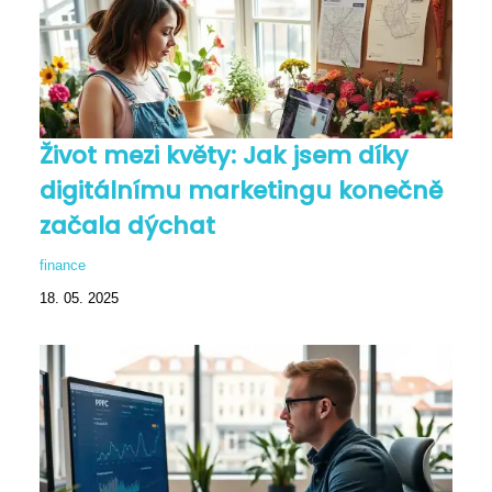
Život mezi květy: Jak jsem díky
digitálnímu marketingu konečně
začala dýchat
finance
18. 05. 2025