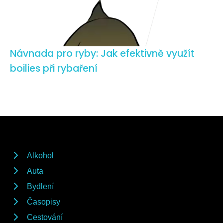
Návnada pro ryby: Jak efektivně využít
boilies při rybaření
Alkohol
Auta
Bydlení
Časopisy
Cestování