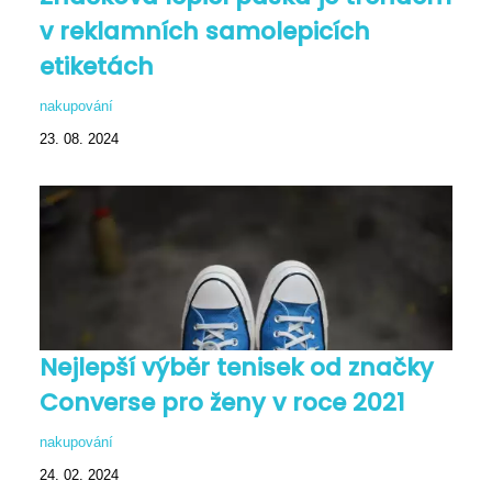
v reklamních samolepicích
etiketách
nakupování
23. 08. 2024
Nejlepší výběr tenisek od značky
Converse pro ženy v roce 2021
nakupování
24. 02. 2024