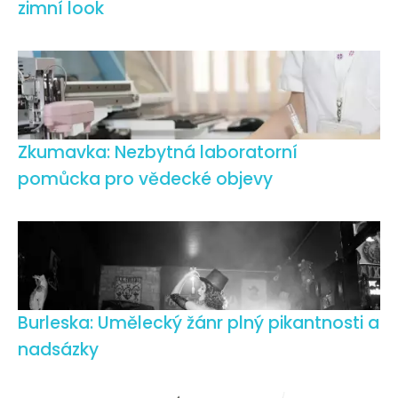
zimní look
Zkumavka: Nezbytná laboratorní
pomůcka pro vědecké objevy
Burleska: Umělecký žánr plný pikantnosti a
nadsázky