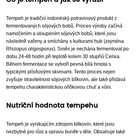
Tempeh je tradiční indonéský potravinový produkt z
fermentovaných sójových bobů. Proces výroby začíná
namočením a oloupením sójových bobů, které jsou
následně vařeny a smíchány s kulturami hub (zejména
Rhizopus oligosporus). Směs je nechána fermentovat po
dobu 24-48 hodin při teplotě kolem 30 stupňů Celsia.
Během fermentace se vytvoří pevná bílá hmota s
typickými plísňovými skvrnami. Tento proces nejen
zvyšuje stravitelnost sójových bílkovin, ale také přidává
tempehu charakteristickou oříškovou chuť a vůni.
Nutriční hodnota tempehu
Tempeh je vynikajícím zdrojem bílkovin, které jsou
nezbytné pro růst a opravu buněk v těle. Obsahuje také