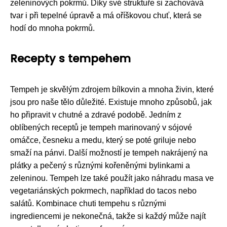
zeleninových pokrmů. Díky své struktuře si zachovává
tvar i při tepelné úpravě a má oříškovou chuť, která se
hodí do mnoha pokrmů.
Recepty s tempehem
Tempeh je skvělým zdrojem bílkovin a mnoha živin, které
jsou pro naše tělo důležité. Existuje mnoho způsobů, jak
ho připravit v chutné a zdravé podobě. Jedním z
oblíbených receptů je tempeh marinovaný v sójové
omáčce, česneku a medu, který se poté griluje nebo
smaží na pánvi. Další možností je tempeh nakrájený na
plátky a pečený s různými kořeněnými bylinkami a
zeleninou. Tempeh lze také použít jako náhradu masa ve
vegetariánských pokrmech, například do tacos nebo
salátů. Kombinace chuti tempehu s různými
ingrediencemi je nekonečná, takže si každý může najít