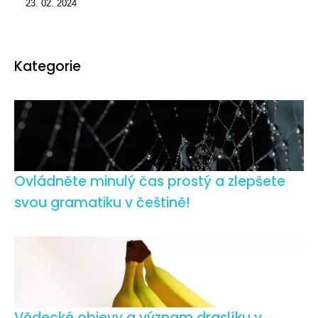
23. 02. 2024
Kategorie
Ovládněte minulý čas prostý a zlepšete
svou gramatiku v češtině!
Vědecké objevy a význam draslíku v