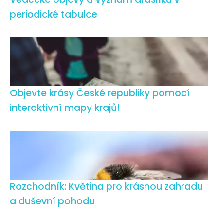
periodické tabulce
Objevte krásy České republiky pomocí
interaktivní mapy krajů!
Rozchodník: Květina pro krásnou zahradu
a duševní pohodu