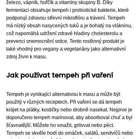
železo, vápník, hořčík a vitamíny skupiny B. Díky
fermentaci obsahuje tempeh i probiotické bakterie, které
podporují zdravou střevní mikroflóru a trávení. Tempeh
má nízký obsah nasycených tuků a je bohatý na vlákninu,
což napomáhá udržení zdravé hladiny cholesterolu a
prevenci onemocnění srdce. Tento rostlinný produkt je
také vhodný pro vegany a vegetariány jako alternativní
zdroj živin k masu.
Jak používat tempeh při vaření
Tempeh je vynikající alternativou k masu a může být
použitý v různých receptech. Při vaření se dá tempeh
krájet na plátky, kostičky nebo drobně nasekat. Nejprve je
doporučeno tempeh marinovat, aby absorboval chuť a byl
šťavnatější. Můžete ho smažit, grilovat nebo péct.
Tempeh se skvěle hodí do omáček, salátů, sendvičů nebo