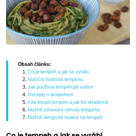
Obsah článku:
Co je tempeh a jak se vyrábí
Nutriční hodnota tempehu
Jak používat tempeh při vaření
Recepty s tempehem
Kde koupit tempeh a jak ho skladovat
Možné zdravotní výhody tempehu
Možné alergické reakce na tempeh
Co je tempeh a jak se vyrábí