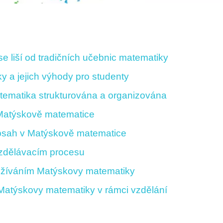
e liší od tradičních učebnic matematiky
y a jejich výhody pro studenty
ematika strukturována a organizována
v Matýskově matematice
 obsah v Matýskově matematice
vzdělávacím procesu
oužíváním Matýskovy matematiky
Matýskovy matematiky v rámci vzdělání