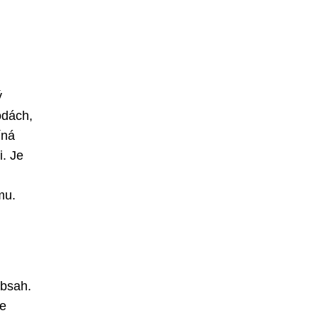
ý
odách,
íná
i. Je
mu.
obsah.
le