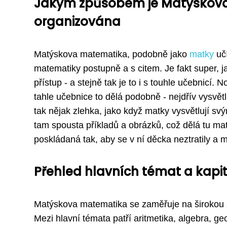
Jakým způsobem je Matýskova
organizována
Matýskova matematika, podobně jako
matky
učí
matematiky postupně a s citem. Je fakt super, ja
přístup - a stejně tak je to i s touhle učebnic
tahle učebnice to dělá podobně - nejdřív vysvětl
tak nějak zlehka, jako když matky vysvětlují sv
tam spousta příkladů a obrázků, což dělá tu ma
poskládaná tak, aby se v ní děcka neztratily a 
Přehled hlavních témat a kap
Matýskova matematika se zaměřuje na širokou šk
Mezi hlavní témata patří aritmetika, algebra, g