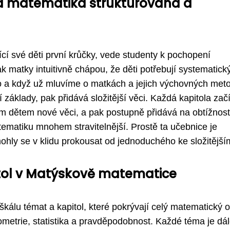
 matematika strukturována a
cí své děti první krůčky, vede studenty k pochopení
k matky intuitivně chápou, že děti potřebují systematick
í. No a když už mluvíme o matkách a jejich výchovných met
í základy, pak přidává složitější věci. Každá kapitola zač
ým dětem nové věci, a pak postupně přidává na obtížnost
tematiku mnohem stravitelnější. Prostě ta učebnice je
mohly se v klidu prokousat od jednoduchého ke složitější
itol v Matýskově matematice
álu témat a kapitol, které pokrývají celý matematický 
eometrie, statistika a pravděpodobnost. Každé téma je dá