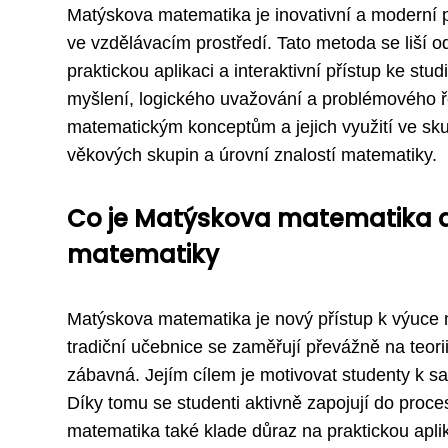
Matýskova matematika je inovativní a moderní p
ve vzdělávacím prostředí. Tato metoda se liší o
praktickou aplikaci a interaktivní přístup ke st
myšlení, logického uvažování a problémového ř
matematickým konceptům a jejich využití ve sk
věkových skupin a úrovní znalostí matematiky.
Co je Matýskova matematika a j
matematiky
Matýskova matematika je nový přístup k výuce m
tradiční učebnice se zaměřují převážně na teori
zábavná. Jejím cílem je motivovat studenty k 
Díky tomu se studenti aktivně zapojují do proc
matematika také klade důraz na praktickou apl