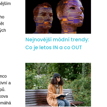
nějším
ého
ět
ých
Nejnovější módní trendy:
Co je letos IN a co OUT
ímco
ivní a
pů.
skova
pomáhá