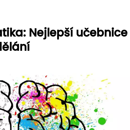
ka: Nejlepší učebnice
ělání