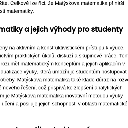
žité. Celkově lze říci, že Matýskova matematika přináší
asti matematiky.
atiky a jejich výhody pro studenty
ny na aktivním a konstruktivistickém přístupu k výuce.
ictvím praktických úkolů, diskuzí a skupinové práce. Ten
porozumět matematickým konceptům a jejich aplikacím v
vidualizace výuky, která umožňuje studentům postupovat
potřeby. Matýskova matematika také klade důraz na rozv
émového řešení, což přispívá ke zlepšení analytických
ům je Matýskova matematika inovativní metodou výuky
 učení a posiluje jejich schopnosti v oblasti matematick