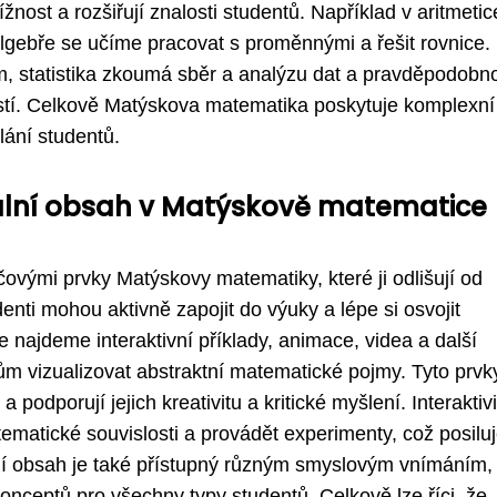
žnost a rozšiřují znalosti studentů. Například v aritmetic
lgebře se učíme pracovat s proměnnými a řešit rovnice.
m, statistika zkoumá sběr a analýzu dat a pravděpodobn
tí. Celkově Matýskova matematika poskytuje komplexní
lání studentů.
iální obsah v Matýskově matematice
íčovými prvky Matýskovy matematiky, které ji odlišují od
enti mohou aktivně zapojit do výuky a lépe si osvojit
ajdeme interaktivní příklady, animace, videa a další
ům vizualizovat abstraktní matematické pojmy. Tyto prvk
podporují jejich kreativitu a kritické myšlení. Interaktivi
atické souvislosti a provádět experimenty, což posilu
ní obsah je také přístupný různým smyslovým vnímáním,
eptů pro všechny typy studentů. Celkově lze říci, že