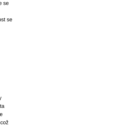
e se
ost se
y
ta
je
 což