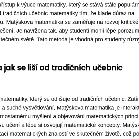
řístup k výuce matematiky, který se stává stále populár
d tradičních učebnic matematiky tím, že klade důraz na
udiu. Matýskova matematika se zaměřuje na rozvoj kritick
ešení. Je navržena tak, aby studenti mohli lépe porozum
utečném světě. Tato metoda je vhodná pro studenty různ
ak se liší od tradičních učebnic
atematiky, který se odlišuje od tradičních učebnic. Zat
i a suché vysvětlování, Matýskova matematika je interakt
samostatnému myšlení a objevování matematických princi
esu učení a lépe si osvojují matematické koncepty. Matý
ikaci matematických znalostí ve skutečném životě, což 