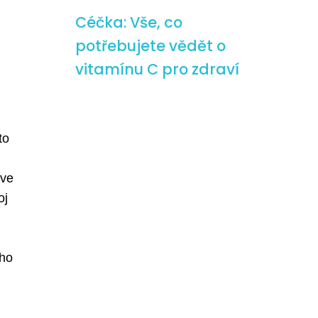
Céčka: Vše, co
potřebujete vědět o
vitamínu C pro zdraví
to
 ve
oj
ého