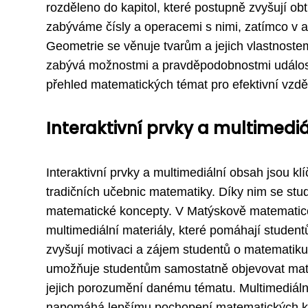
rozděleno do kapitol, které postupně zvyšují obtí
zabýváme čísly a operacemi s nimi, zatímco v a
Geometrie se věnuje tvarům a jejich vlastnoste
zabývá možnostmi a pravděpodobnostmi událos
přehled matematických témat pro efektivní vzdě
Interaktivní prvky a multimed
Interaktivní prvky a multimediální obsah jsou kl
tradičních učebnic matematiky. Díky nim se stud
matematické koncepty. V Matýskově matematice n
multimediální materiály, které pomáhají student
zvyšují motivaci a zájem studentů o matematiku a 
umožňuje studentům samostatně objevovat matem
jejich porozumění danému tématu. Multimediál
napomáhá lepšímu pochopení matematických konc