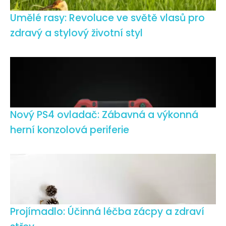
Umělé rasy: Revoluce ve světě vlasů pro
zdravý a stylový životní styl
Nový PS4 ovladač: Zábavná a výkonná
herní konzolová periferie
Projímadlo: Účinná léčba zácpy a zdraví