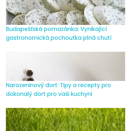
Budapešťská pomazánka: Vynikající
gastronomická pochoutka plná chutí
Narozeninový dort: Tipy a recepty pro
dokonalý dort pro vaši kuchyni