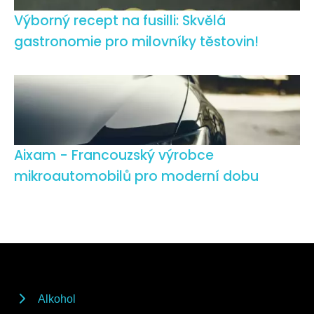
Výborný recept na fusilli: Skvělá
gastronomie pro milovníky těstovin!
Aixam - Francouzský výrobce
mikroautomobilů pro moderní dobu
Alkohol