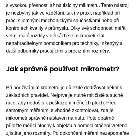
s vysokou přesností až na tisíciny milimetru. Tento nástroj
je nezbytný jak ve vzdělání, tak i v praxi, například při
práci s jemnými mechanickými součástkami nebo při
kontrolách kvality v průmyslu. Díky své schopnosti měřit
velmi malé rozdíly v délkách se mikrometr stal
nenahraditelným pomocníkem pro techniky, inženýry a
další odborníky pracujícími s precizními rozměry.
Jak správně používat mikrometr?
Při používání mikrometru je důležité dodržovat několik
základních pravidel. Nejprve je nutné mít čisté a suché
ruce, aby nedošlo k poškození měřicích ploch. Před
samotným měřením je vhodné zkontrolovat, zda je
mikrometr správně nastaven na nulu. Poté opatrně
přiložte měřicí plochy k objektu a pomocí otáčení vretena
zjistěte jeho rozměry. Po dokončení měření nezapomeňte