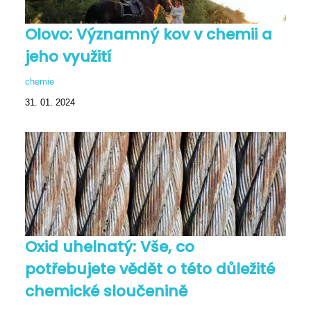
Olovo: Významný kov v chemii a
jeho využití
chemie
31. 01. 2024
Oxid uhelnatý: Vše, co
potřebujete vědět o této důležité
chemické sloučenině