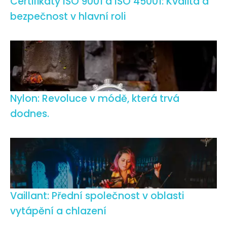
Certifikáty ISO 9001 a ISO 45001: Kvalita a
bezpečnost v hlavní roli
Nylon: Revoluce v módě, která trvá
dodnes.
Vaillant: Přední společnost v oblasti
vytápění a chlazení