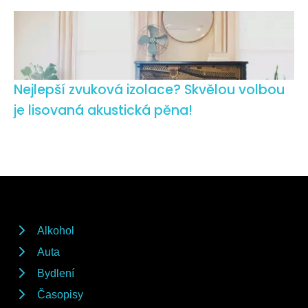
Nejlepší zvuková izolace? Skvělou volbou
je lisovaná akustická pěna!
Alkohol
Auta
Bydlení
Časopisy