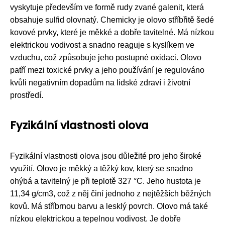
vyskytuje především ve formě rudy zvané galenit, která
obsahuje sulfid olovnatý. Chemicky je olovo stříbřitě šedé
kovové prvky, které je měkké a dobře tavitelné. Má nízkou
elektrickou vodivost a snadno reaguje s kyslíkem ve
vzduchu, což způsobuje jeho postupné oxidaci. Olovo
patří mezi toxické prvky a jeho používání je regulováno
kvůli negativním dopadům na lidské zdraví i životní
prostředí.
Fyzikální vlastnosti olova
Fyzikální vlastnosti olova jsou důležité pro jeho široké
využití. Olovo je měkký a těžký kov, který se snadno
ohýbá a tavitelný je při teplotě 327 °C. Jeho hustota je
11,34 g/cm3, což z něj činí jednoho z nejtěžších běžných
kovů. Má stříbrnou barvu a lesklý povrch. Olovo má také
nízkou elektrickou a tepelnou vodivost. Je dobře