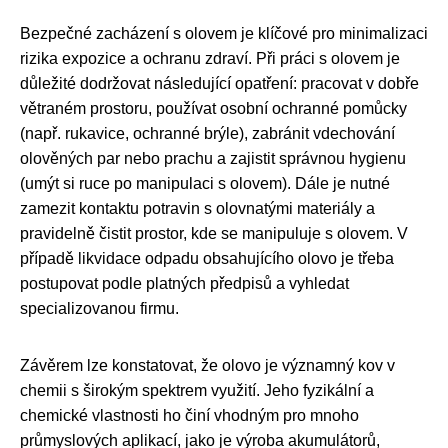
Bezpečné zacházení s olovem je klíčové pro minimalizaci
rizika expozice a ochranu zdraví. Při práci s olovem je
důležité dodržovat následující opatření: pracovat v dobře
větraném prostoru, používat osobní ochranné pomůcky
(např. rukavice, ochranné brýle), zabránit vdechování
olověných par nebo prachu a zajistit správnou hygienu
(umýt si ruce po manipulaci s olovem). Dále je nutné
zamezit kontaktu potravin s olovnatými materiály a
pravidelně čistit prostor, kde se manipuluje s olovem. V
případě likvidace odpadu obsahujícího olovo je třeba
postupovat podle platných předpisů a vyhledat
specializovanou firmu.
Závěrem lze konstatovat, že olovo je významný kov v
chemii s širokým spektrem využití. Jeho fyzikální a
chemické vlastnosti ho činí vhodným pro mnoho
průmyslových aplikací, jako je výroba akumulátorů,