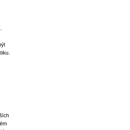
.
být
tiku.
ších
žném