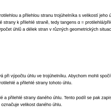
ilehlou a přilehlou stranu trojúhelníka s velikostí jeho 
strany k přilehlé straně, tedy tangens α = protilehlá/přil
očet úhlů a délek stran v různých geometrických situac
á při výpočtu úhlu ve trojúhelníku. Abychom mohli spočí
ilehlé a přilehlé strany tohoto úhlu.
é a přilehlé strany daného úhlu. Tento podíl se pak zapi
a označuje velikost daného úhlu.