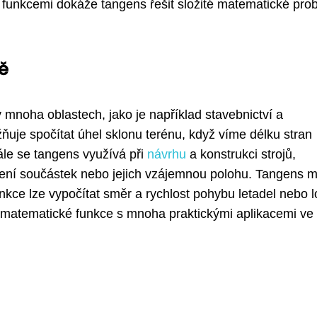
i funkcemi dokáže tangens řešit složité matematické pro
ě
 mnoha oblastech, jako je například stavebnictví a
uje spočítat úhel sklonu terénu, když víme délku stran
ále se tangens využívá při
návrhu
a konstrukci strojů,
áčení součástek nebo jejich vzájemnou polohu. Tangens 
nkce lze vypočítat směr a rychlost pohybu letadel nebo l
ní matematické funkce s mnoha praktickými aplikacemi ve