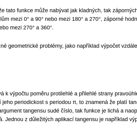
 že tato funkce může nabývat jak kladných, tak zápornýc
lům mezi 0° a 90° nebo mezi 180° a 270°, záporné hodn
nebo mezi 270° a 360°.
né geometrické problémy, jako například výpočet vzdále
á k výpočtu poměru protilehlé a přilehlé strany pravoúh
ří jeho periodickost s periodou π, to znamená že platí tan
 argument tangensu sudé číslo, tak funkce je lichá a nao
dá. Jednou z důležitých aplikací tangensu je například vý