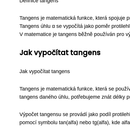
Definice tangens
Tangens je matematická funkce, která spojuje prot
Tangens úhlu α se vypočítá jako poměr protilehlé 
V matematice je tangens běžně používán pro výp
Jak vypočítat tangens
Jak vypočítat tangens
Tangens je matematická funkce, která se použív
tangens daného úhlu, potřebujeme znát délky prot
Výpočet tangensu se provádí jako podíl protilehl
pomocí symbolu tan(alfa) nebo tg(alfa), kde alf