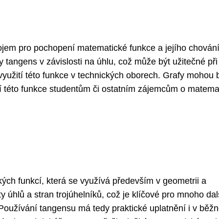
ojem pro pochopení matematické funkce a jejího chování
tangens v závislosti na úhlu, což může být užitečné při
využití této funkce v technických oborech. Grafy mohou 
í této funkce studentům či ostatním zájemcům o matema
ých funkcí, která se využívá především v geometrii a
y úhlů a stran trojúhelníků, což je klíčové pro mnoho dal
ra. Používání tangensu má tedy praktické uplatnění i v bě