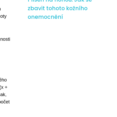
zbavit tohoto kožního
h
onemocnění
oty
nosti
lého
(x +
pak,
počet