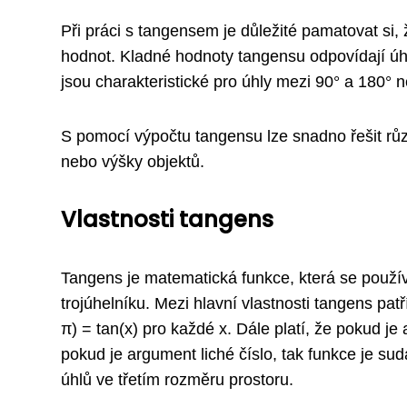
Při práci s tangensem je důležité pamatovat si,
hodnot. Kladné hodnoty tangensu odpovídají úh
jsou charakteristické pro úhly mezi 90° a 180° 
S pomocí výpočtu tangensu lze snadno řešit růz
nebo výšky objektů.
Vlastnosti tangens
Tangens je matematická funkce, která se použív
trojúhelníku. Mezi hlavní vlastnosti tangens pat
π) = tan(x) pro každé x. Dále platí, že pokud je
pokud je argument liché číslo, tak funkce je su
úhlů ve třetím rozměru prostoru.