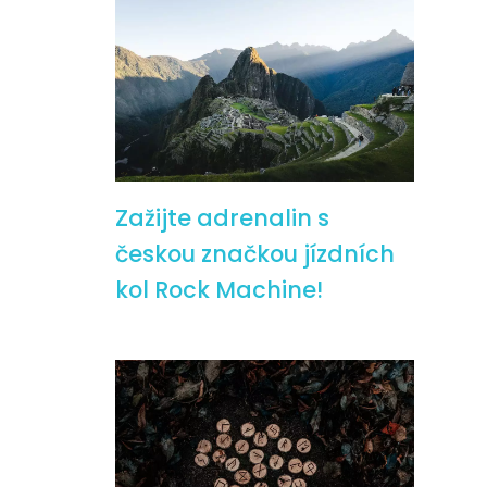
Zažijte adrenalin s
českou značkou jízdních
kol Rock Machine!