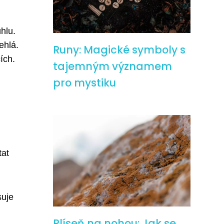
úhlu.
ehlá.
Runy: Magické symboly s
ích.
tajemným významem
pro mystiku
tat
suje
Plíseň na nohou: Jak se