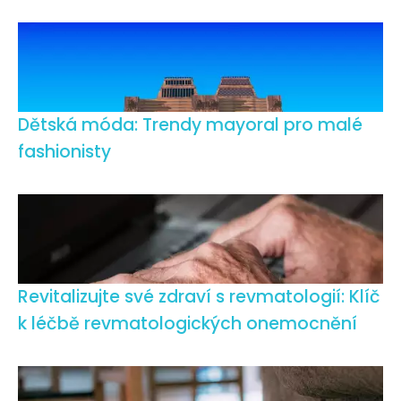
Dětská móda: Trendy mayoral pro malé
fashionisty
Revitalizujte své zdraví s revmatologií: Klíč
k léčbě revmatologických onemocnění