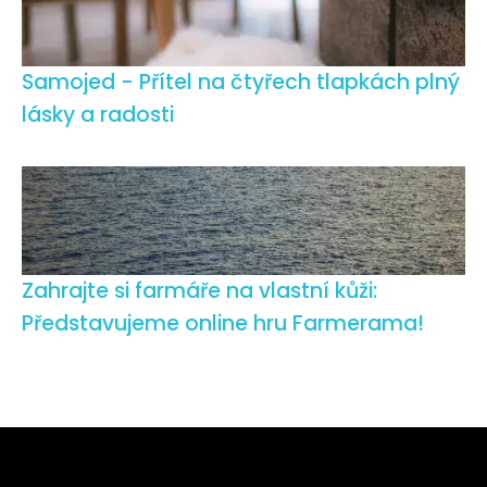
Samojed - Přítel na čtyřech tlapkách plný
lásky a radosti
Zahrajte si farmáře na vlastní kůži:
Představujeme online hru Farmerama!