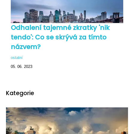
Odhalení tajemné zkratky 'nik
tendo': Co se skrývá za tímto
názvem?
ostatní
05. 06. 2023
Kategorie