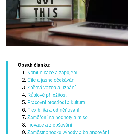
Obsah článku:
Komunikace a zapojení
Cíle a jasné očekávání
Zpětná vazba a uznání
Růstové příležitosti
Pracovní prostředí a kultura
Flexibilita a odměňování
Zaměření na hodnoty a mise
Inovace a zlepšování
Zaměstnanecké výhody a balancování