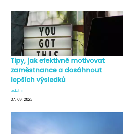
Tipy, jak efektivně motivovat
zaměstnance a dosáhnout
lepších výsledků
ostatní
07. 09. 2023