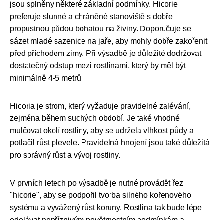
jsou splněny některé základní podmínky. Hicorie
preferuje slunné a chráněné stanoviště s dobře
propustnou půdou bohatou na živiny. Doporučuje se
sázet mladé sazenice na jaře, aby mohly dobře zakořenit
před příchodem zimy. Při výsadbě je důležité dodržovat
dostatečný odstup mezi rostlinami, který by měl být
minimálně 4-5 metrů.
Hicoria je strom, který vyžaduje pravidelné zalévání,
zejména během suchých období. Je také vhodné
mulčovat okolí rostliny, aby se udržela vlhkost půdy a
potlačil růst plevele. Pravidelná hnojení jsou také důležitá
pro správný růst a vývoj rostliny.
V prvních letech po výsadbě je nutné provádět řez
"hicorie", aby se podpořil tvorba silného kořenového
systému a vyvážený růst koruny. Rostlina tak bude lépe
odolávat nepříznivým povětrnostním podmínkám a