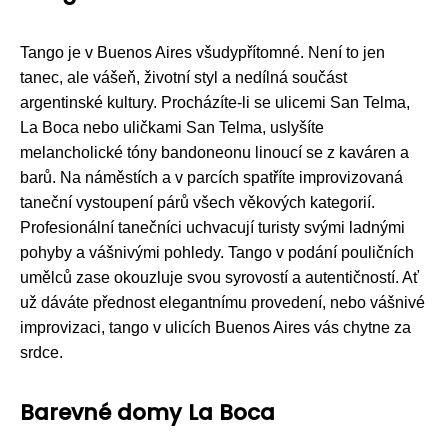
Tango je v Buenos Aires všudypřítomné. Není to jen
tanec, ale vášeň, životní styl a nedílná součást
argentinské kultury. Procházíte-li se ulicemi San Telma,
La Boca nebo uličkami San Telma, uslyšíte
melancholické tóny bandoneonu linoucí se z kaváren a
barů. Na náměstích a v parcích spatříte improvizovaná
taneční vystoupení párů všech věkových kategorií.
Profesionální tanečníci uchvacují turisty svými ladnými
pohyby a vášnivými pohledy. Tango v podání pouličních
umělců zase okouzluje svou syrovostí a autentičností. Ať
už dáváte přednost elegantnímu provedení, nebo vášnivé
improvizaci, tango v ulicích Buenos Aires vás chytne za
srdce.
Barevné domy La Boca