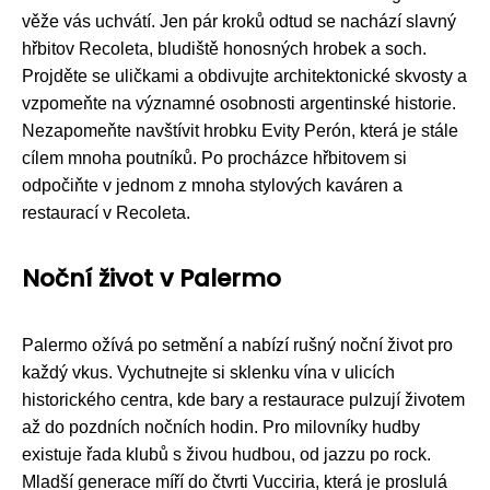
věže vás uchvátí. Jen pár kroků odtud se nachází slavný
hřbitov Recoleta, bludiště honosných hrobek a soch.
Projděte se uličkami a obdivujte architektonické skvosty a
vzpomeňte na významné osobnosti argentinské historie.
Nezapomeňte navštívit hrobku Evity Perón, která je stále
cílem mnoha poutníků. Po procházce hřbitovem si
odpočiňte v jednom z mnoha stylových kaváren a
restaurací v Recoleta.
Noční život v Palermo
Palermo ožívá po setmění a nabízí rušný noční život pro
každý vkus. Vychutnejte si sklenku vína v ulicích
historického centra, kde bary a restaurace pulzují životem
až do pozdních nočních hodin. Pro milovníky hudby
existuje řada klubů s živou hudbou, od jazzu po rock.
Mladší generace míří do čtvrti Vucciria, která je proslulá