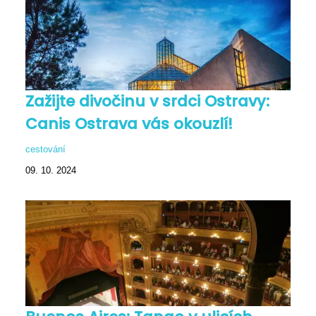
Zažijte divočinu v srdci Ostravy:
Canis Ostrava vás okouzlí!
cestování
09. 10. 2024