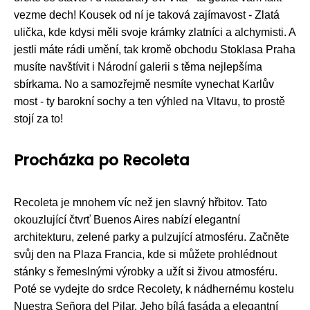
vezme dech! Kousek od ní je taková zajímavost - Zlatá
ulička, kde kdysi měli svoje krámky zlatníci a alchymisti. A
jestli máte rádi umění, tak kromě obchodu Stoklasa Praha
musíte navštívit i Národní galerii s těma nejlepšíma
sbírkama. No a samozřejmě nesmíte vynechat Karlův
most - ty barokní sochy a ten výhled na Vltavu, to prostě
stojí za to!
Procházka po Recoleta
Recoleta je mnohem víc než jen slavný hřbitov. Tato
okouzlující čtvrť Buenos Aires nabízí elegantní
architekturu, zelené parky a pulzující atmosféru. Začněte
svůj den na Plaza Francia, kde si můžete prohlédnout
stánky s řemeslnými výrobky a užít si živou atmosféru.
Poté se vydejte do srdce Recolety, k nádhernému kostelu
Nuestra Señora del Pilar. Jeho bílá fasáda a elegantní