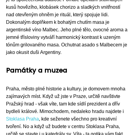
kusů hovězího, klobásek chorizo a sladkých vnitřností
nad otevřeným ohněm je rituál, který spojuje lidi.
Dokonalým doplňkem k bohatým chutím masa je
argentinské víno Malbec. Jeho plné tělo, ovocné aroma a
jemné třísloviny vytváří harmonický kontrast k uzeným
tónům grilovaného masa. Ochutnat asado s Malbecem je
jako okusit duši Argentiny.
Památky a muzea
Praha, město plné historie a kultury, je domovem mnoha
zajímavých míst. Když už jste v Praze, určitě navštivte
Pražský hrad - však víte, tam kde sídlí prezident a dřív
bydleli králové. Mimochodem, nedaleko hradu najdete i
Stoklasa Praha
, kde seženete všechno pro kreativní
tvoření. No a když už budete v centru Stoklasa Praha,
určitě se stavte i u katedrály sv. Víta - ta gotika vám fakt