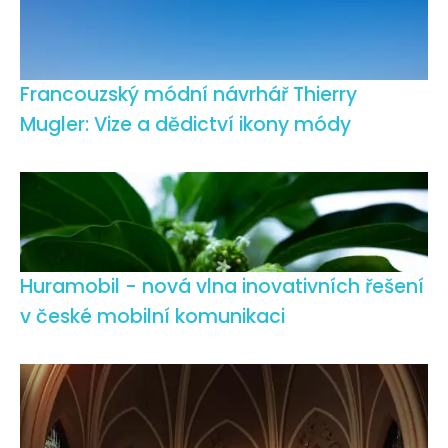
Francouzský módní návrhář Thierry
Mugler: Vize a dědictví ikony módy
Huramobil - nová vlna inovativních řešení
v české mobilní komunikaci