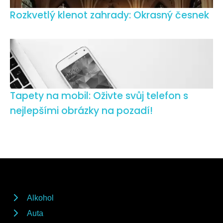
Rozkvetlý klenot zahrady: Okrasný česnek
Tapety na mobil: Oživte svůj telefon s
nejlepšími obrázky na pozadí!
Alkohol
Auta