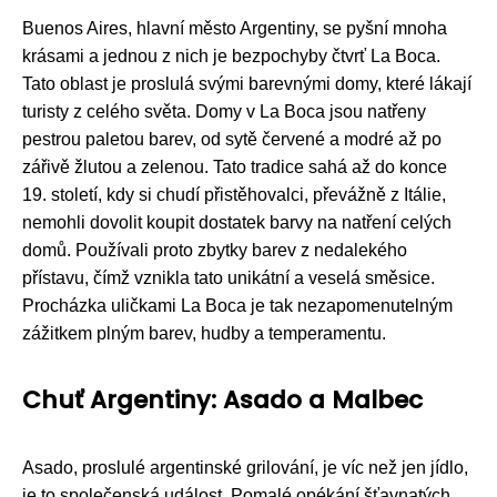
Buenos Aires, hlavní město Argentiny, se pyšní mnoha
krásami a jednou z nich je bezpochyby čtvrť La Boca.
Tato oblast je proslulá svými barevnými domy, které lákají
turisty z celého světa. Domy v La Boca jsou natřeny
pestrou paletou barev, od sytě červené a modré až po
zářivě žlutou a zelenou. Tato tradice sahá až do konce
19. století, kdy si chudí přistěhovalci, převážně z Itálie,
nemohli dovolit koupit dostatek barvy na natření celých
domů. Používali proto zbytky barev z nedalekého
přístavu, čímž vznikla tato unikátní a veselá směsice.
Procházka uličkami La Boca je tak nezapomenutelným
zážitkem plným barev, hudby a temperamentu.
Chuť Argentiny: Asado a Malbec
Asado, proslulé argentinské grilování, je víc než jen jídlo,
je to společenská událost. Pomalé opékání šťavnatých