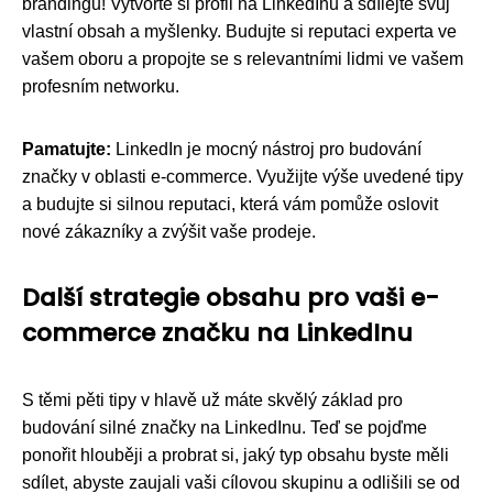
brandingu! Vytvořte si profil na LinkedInu a sdílejte svůj
vlastní obsah a myšlenky. Budujte si reputaci experta ve
vašem oboru a propojte se s relevantními lidmi ve vašem
profesním networku.
Pamatujte:
LinkedIn je mocný nástroj pro budování
značky v oblasti e-commerce. Využijte výše uvedené tipy
a budujte si silnou reputaci, která vám pomůže oslovit
nové zákazníky a zvýšit vaše prodeje.
Další strategie obsahu pro vaši e-
commerce značku na LinkedInu
S těmi pěti tipy v hlavě už máte skvělý základ pro
budování silné značky na LinkedInu. Teď se pojďme
ponořit hlouběji a probrat si, jaký typ obsahu byste měli
sdílet, abyste zaujali vaši cílovou skupinu a odlišili se od