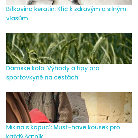
Bílkovina keratin: Klíč k zdravým a silným
vlasům
Dámské kolo: Výhody a tipy pro
sportovkyně na cestách
Mikina s kapucí: Must-have kousek pro
každý šatník