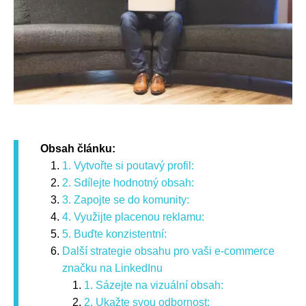
Obsah článku:
1. Vytvořte si poutavý profil:
2. Sdílejte hodnotný obsah:
3. Zapojte se do komunity:
4. Využijte placenou reklamu:
5. Buďte konzistentní:
Další strategie obsahu pro vaši e-commerce
značku na LinkedInu
1. Sázejte na vizuální obsah:
2. Ukažte svou odbornost: