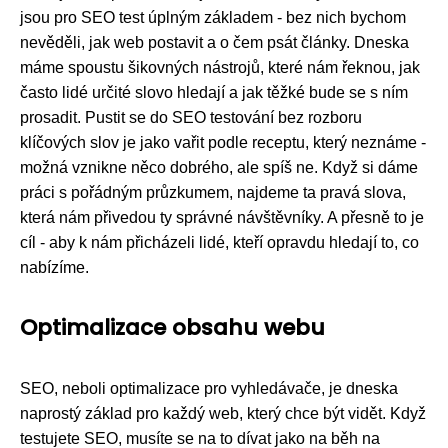
jsou pro SEO test úplným základem - bez nich bychom
nevěděli, jak web postavit a o čem psát články. Dneska
máme spoustu šikovných nástrojů, které nám řeknou, jak
často lidé určité slovo hledají a jak těžké bude se s ním
prosadit. Pustit se do SEO testování bez rozboru
klíčových slov je jako vařit podle receptu, který neznáme -
možná vznikne něco dobrého, ale spíš ne. Když si dáme
práci s pořádným průzkumem, najdeme ta pravá slova,
která nám přivedou ty správné návštěvníky. A přesně to je
cíl - aby k nám přicházeli lidé, kteří opravdu hledají to, co
nabízíme.
Optimalizace obsahu webu
SEO, neboli optimalizace pro vyhledávače, je dneska
naprostý základ pro každý web, který chce být vidět. Když
testujete SEO, musíte se na to dívat jako na běh na