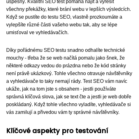
úspěšný. Kvalitní SEO test pomáhá najít a vyřešit
všechny překážky, které brání webu v lepších výsledcích.
Když se pustíte do testu SEO, vlastně prozkoumáte a
vylepšíte různé části vašeho webu tak, aby se lépe
umisťoval ve vyhledávačích.
Díky pořádnému SEO testu snadno odhalíte technické
mouchy - třeba že se web načítá pomalu jako šnek, že
některé odkazy vedou do prázdna nebo že kód stránky
není právě ukázkový. Tohle všechno otravuje návštěvníky
a vyhledávače to taky nemají rády. Test SEO vám navíc
ukáže, jak na tom jste s obsahem - jestli používáte
správná klíčová slova, jak se text čte a jestli je web dobře
poskládaný. Když tohle všechno vyladíte, vyhledávače si
vás zamilují a přivedou vám ty správné návštěvníky.
Klíčové aspekty pro testování