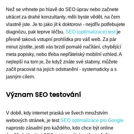
Než se vrhnete po hlavě do SEO úprav nebo začnete
utrácet za drahé konzultanty, měli byste vědět, na čem
vlastně jste. Je to jako jít k doktorovi - nejdřív potřebujete
diagnózu, pak teprve léčbu.
SEO (optimalizace) test
je
přesně taková vstupní prohlídka pro váš web. Za pár
minut zjistíte, jestli vás brzdí pomalé načítání, chybějící
meta popisky, nebo třeba nepřátelský mobilní vzhled. A
nejlepší na tom je, že když znáte své slabiny, můžete
začít pracovat na jejich odstranění - systematicky a s
jasným cílem.
Význam SEO testování
V době, kdy internet praská ve švech množstvím
webových stránek, je test
SEO optimalizace pro Google
naprosto zásadní pro každého, kdo chce být online