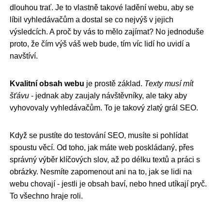
dlouhou trať. Je to vlastně takové ladění webu, aby se
líbil vyhledávačům a dostal se co nejvýš v jejich
výsledcích. A proč by vás to mělo zajímat? No jednoduše
proto, že čím výš váš web bude, tím víc lidí ho uvidí a
navštíví.
Kvalitní obsah webu
je prostě základ.
Texty musí mít
šťávu
- jednak aby zaujaly návštěvníky, ale taky aby
vyhovovaly vyhledávačům. To je takový zlatý grál SEO.
Když se pustíte do testování SEO, musíte si pohlídat
spoustu věcí. Od toho, jak máte web poskládaný, přes
správný výběr klíčových slov, až po délku textů a práci s
obrázky. Nesmíte zapomenout ani na to, jak se lidi na
webu chovají - jestli je obsah baví, nebo hned utíkají pryč.
To všechno hraje roli.