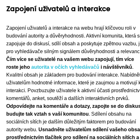
Zapojení uživatelů a interakce
Zapojení uživatelů a interakce na webu hrají klíčovou roli v
budování autority a důvěryhodnosti. Aktivní komunita, která 
zapojuje do diskusí, sdílí obsah a poskytuje zpětnou vazbu, 
pro vyhledávače silným signálem důvěryhodnosti a relevanc
Čím více se uživatelé na vašem webu zapojují, tím více
roste jeho
autorita v očích vyhledávačů
i návštěvníků
.
Kvalitní obsah je základem pro budování interakce. Nabídně
uživatelům hodnotné informace, které je zaujmou a motivují 
interakci. Povzbuzujte uživatele k aktivní účasti prostřednict
komentářů, anket, soutěží a dalších interaktivních prvků.
Odpovídejte na komentáře a dotazy, zapojte se do diskus
budujte tak vztah s vaší komunitou
. Sdílení obsahu na
sociálních sítích je dalším důležitým faktorem pro budování
autority webu.
Usnadněte uživatelům sdílení vašeho obs
prostřednictvím tlačítek pro sdílení na sociálních sítích a