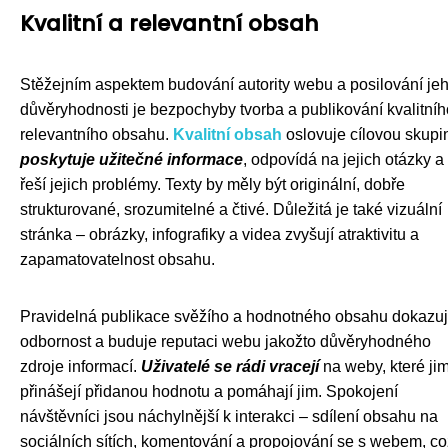
Kvalitní a relevantní obsah
Stěžejním aspektem budování autority webu a posilování je
důvěryhodnosti je bezpochyby tvorba a publikování kvalitníh
relevantního obsahu.
Kvalitní obsah
oslovuje cílovou skupi
poskytuje užitečné informace
, odpovídá na jejich otázky a
řeší jejich problémy. Texty by měly být originální, dobře
strukturované, srozumitelné a čtivé. Důležitá je také vizuální
stránka – obrázky, infografiky a videa zvyšují atraktivitu a
zapamatovatelnost obsahu.
Pravidelná publikace svěžího a hodnotného obsahu dokazu
odbornost a buduje reputaci webu jakožto důvěryhodného
zdroje informací.
Uživatelé se rádi vracejí
na weby, které ji
přinášejí přidanou hodnotu a pomáhají jim. Spokojení
návštěvníci jsou náchylnější k interakci – sdílení obsahu na
sociálních sítích, komentování a propojování se s webem, co