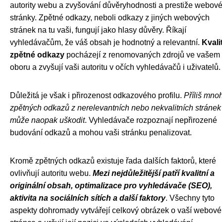
autority webu a zvyšování důvěryhodnosti a prestiže webov
stránky. Zpětné odkazy, neboli odkazy z jiných webových
stránek na tu vaši, fungují jako hlasy důvěry. Říkají
vyhledávačům, že váš obsah je hodnotný a relevantní.
Kvali
zpětné odkazy
pocházejí z renomovaných zdrojů ve vašem
oboru a zvyšují vaši autoritu v očích vyhledávačů i uživatelů.
Důležitá je však i přirozenost odkazového profilu.
Příliš mno
zpětných odkazů z nerelevantních nebo nekvalitních stránek
může naopak uškodit
. Vyhledávače rozpoznají nepřirozené
budování odkazů a mohou vaši stránku penalizovat.
Kromě zpětných odkazů existuje řada dalších faktorů, které
ovlivňují autoritu webu.
Mezi nejdůležitější patří kvalitní a
originální obsah, optimalizace pro vyhledávače (SEO),
aktivita na sociálních sítích a další faktory
. Všechny tyto
aspekty dohromady vytvářejí celkový obrázek o vaší webové