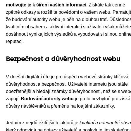
motivujte je k šíření vašich informací
. Získáte tak cenné
zpětné odkazy a rozšíříte povědomí o vašem webu. Pamatujt
že budování autority webu je běh na dlouhou trať. Důslednos
kvalitním obsahem a aktivní interakcí s uživateli však můžete
dosáhnout vynikajících výsledků a vybudovat si silnou onlin
reputaci.
Bezpečnost a důvěryhodnost webu
V dnešní digitální éře je pro úspěch webové stránky klíčová
důvěryhodnost a bezpečnost. Uživatelé internetu jsou stále
obezřetnější a hledají známky důvěryhodnosti, než se s we
zapojí.
Budování autority webu
je proto nezbytné pro získá
důvěry návštěvníků a přeměnu na loajální zákazníky.
Jedním z nejdůležitějších faktorů je
kvalitní a relevantní obs
který odpovídá na dotazy uživatelů a poskytuje jim skutečno