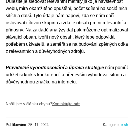
Důležité je sledovat relevantní metriky jako je návštěvnost
webu, míra okamžitého opuštění, počet sdílení na sociálních
sítích a další. Tyto údaje nám napoví, zda se nám daří
oslovovat cílovou skupinu a zda je obsah pro ni relevantní a
přínosný. Na základě analýzy dat pak můžeme optimalizovat
stávající obsah, tvořit nový obsah, který lépe odpovídá
potřebám uživatelů, a zaměřit se na budování zpětných odk
z relevantních a důvěryhodných zdrojů.
Pravidelné vyhodnocování a úprava strategie
nám pomů
udržet si krok s konkurencí, a především vybudovat silnou a
důvěryhodnou značku na internetu.
Našli jste v článku chybu?
Kontaktujte nás
Publikováno: 25. 11. 2024
Kategorie:
e-s