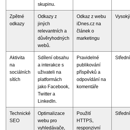
skupinu.
Zpětné
Odkazy z
Odkaz z webu
Vysoký
odkazy
jiných
iDnes.cz na
relevantních a
článek o
důvěryhodných
marketingu
webů.
Aktivita
Sdílení obsahu
Pravidelné
Střední
na
a interakce s
publikování
sociálních
uživateli na
příspěvků a
sítích
platformách
odpovídání na
jako Facebook,
komentáře
Twitter a
LinkedIn.
Technické
Optimalizace
Použití
Střední
SEO
webu pro
HTTPS,
vyhledávače,
responzivní