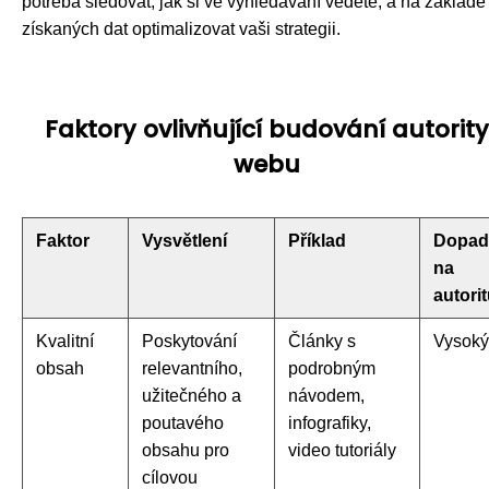
potřeba sledovat, jak si ve vyhledávání vedete, a na základě
získaných dat optimalizovat vaši strategii.
Faktory ovlivňující budování autority
webu
Faktor
Vysvětlení
Příklad
Dopad
na
autori
Kvalitní
Poskytování
Články s
Vysoký
obsah
relevantního,
podrobným
užitečného a
návodem,
poutavého
infografiky,
obsahu pro
video tutoriály
cílovou