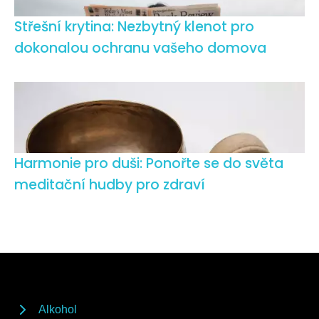
Střešní krytina: Nezbytný klenot pro
dokonalou ochranu vašeho domova
Harmonie pro duši: Ponořte se do světa
meditační hudby pro zdraví
Alkohol