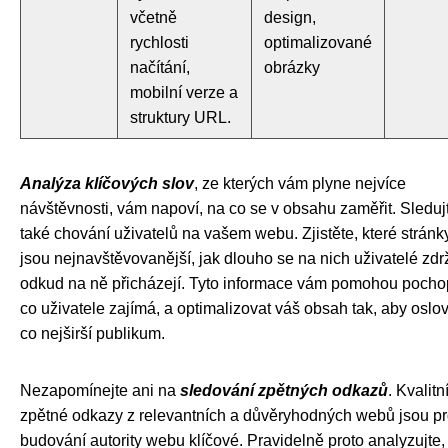
včetně
design,
rychlosti
optimalizované
načítání,
obrázky
mobilní verze a
struktury URL.
Analýza klíčových slov
, ze kterých vám plyne nejvíce
návštěvnosti, vám napoví, na co se v obsahu zaměřit. Sleduj
také chování uživatelů na vašem webu. Zjistěte, které stránk
jsou nejnavštěvovanější, jak dlouho se na nich uživatelé zdrž
odkud na ně přicházejí. Tyto informace vám pomohou pochop
co uživatele zajímá, a optimalizovat váš obsah tak, aby oslov
co nejširší publikum.
Nezapomínejte ani na
sledování zpětných odkazů
. Kvalitn
zpětné odkazy z relevantních a důvěryhodných webů jsou p
budování autority webu klíčové. Pravidelně proto analyzujte,