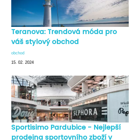
Teranova: Trendová móda pro
váš stylový obchod
obchod
15. 02. 2024
Sportisimo Pardubice - Nejlepší
prodejna sportovního zboží v