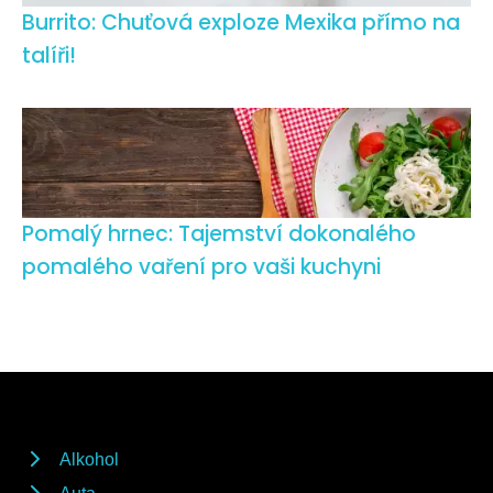
Burrito: Chuťová exploze Mexika přímo na
talíři!
Pomalý hrnec: Tajemství dokonalého
pomalého vaření pro vaši kuchyni
Alkohol