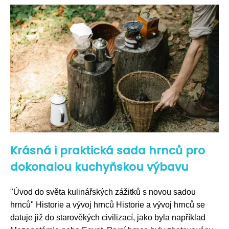
Krásná i praktická sada hrnců pro
dokonalou kuchyňskou výbavu
"Úvod do světa kulinářských zážitků s novou sadou
hrnců" Historie a vývoj hrnců Historie a vývoj hrnců se
datuje již do starověkých civilizací, jako byla například