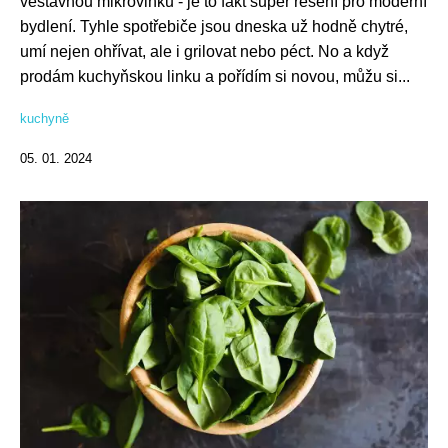
vestavnou mikrovlnku - je to fakt super řešení pro moderní
bydlení. Tyhle spotřebiče jsou dneska už hodně chytré,
umí nejen ohřívat, ale i grilovat nebo péct. No a když
prodám kuchyňskou linku a pořídím si novou, můžu si...
kuchyně
05. 01. 2024