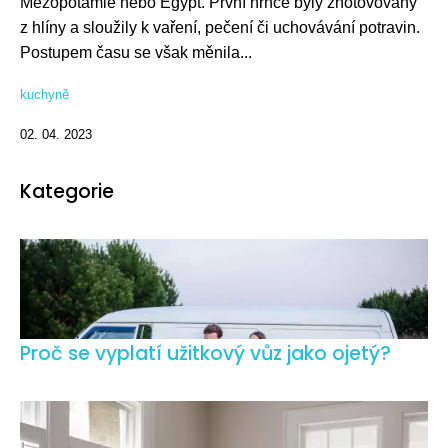
Mezopotámie nebo Egypt. První hrnce byly zhotovovány
z hlíny a sloužily k vaření, pečení či uchovávání potravin.
Postupem času se však měnila...
kuchyně
02. 04. 2023
Kategorie
Proč se vyplatí užitkový vůz jako ojetý?