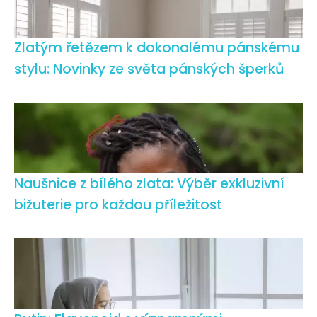
Zlatým řetězem k dokonalému pánskému
stylu: Novinky ze světa pánských šperků
Naušnice z bílého zlata: Výběr exkluzivní
bižuterie pro každou příležitost