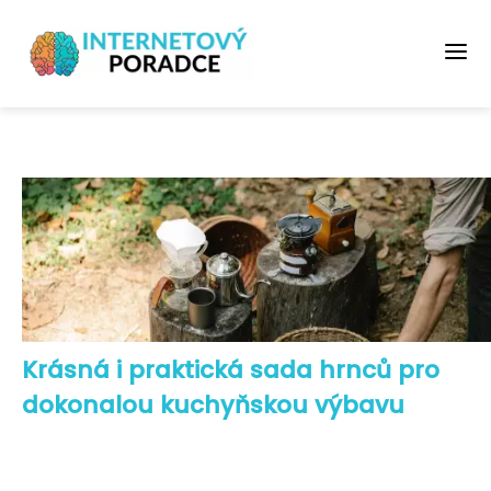
Krásná i praktická sada hrnců pro
dokonalou kuchyňskou výbavu