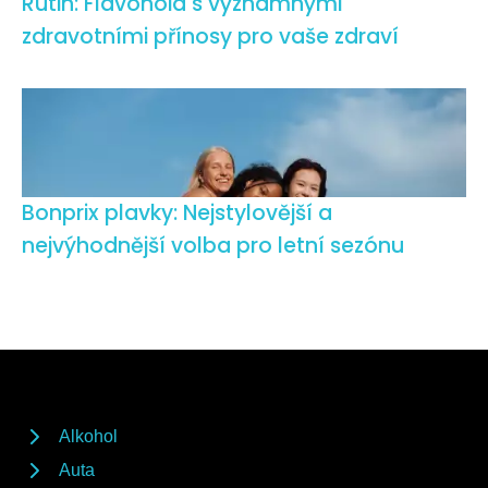
Rutin: Flavonoid s významnými
zdravotními přínosy pro vaše zdraví
Bonprix plavky: Nejstylovější a
nejvýhodnější volba pro letní sezónu
Alkohol
Auta