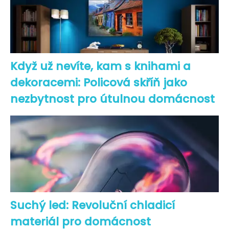
Když už nevíte, kam s knihami a
dekoracemi: Policová skříň jako
nezbytnost pro útulnou domácnost
Suchý led: Revoluční chladicí
materiál pro domácnost