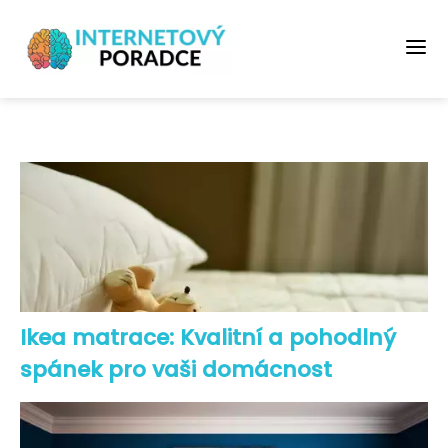
Ikea matrace: Kvalitní a pohodlný
spánek pro vaši domácnost