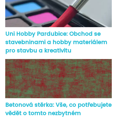
Uni Hobby Pardubice: Obchod se
stavebninami a hobby materiálem
pro stavbu a kreativitu
Betonová stěrka: Vše, co potřebujete
vědět o tomto nezbytném