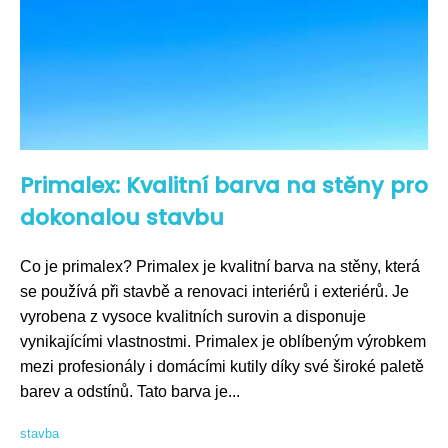
Primalex: Kvalitní barva na stěny pro
dokonalou stavbu
Co je primalex? Primalex je kvalitní barva na stěny, která
se používá při stavbě a renovaci interiérů i exteriérů. Je
vyrobena z vysoce kvalitních surovin a disponuje
vynikajícími vlastnostmi. Primalex je oblíbeným výrobkem
mezi profesionály i domácími kutily díky své široké paletě
barev a odstínů. Tato barva je...
stavba