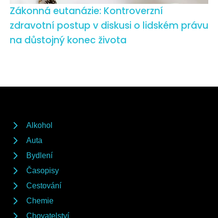
Zákonná eutanázie: Kontroverzní
zdravotní postup v diskusi o lidském právu
na důstojný konec života
Alkohol
Auta
Bydlení
Časopisy
Cestování
Chemie
Chovatelství