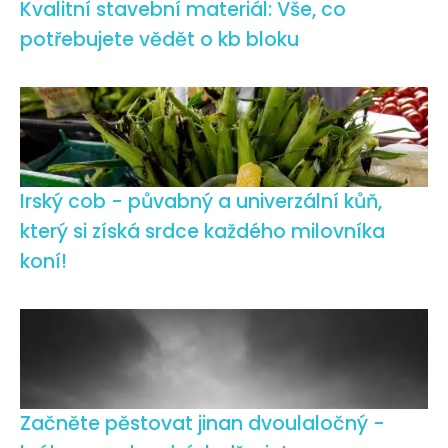
Kvalitní stavební materiál: Vše, co
potřebujete vědět o kb bloku
Irský cob - půvabný a univerzální kůň,
který si získá srdce každého milovníka
koní!
Začněte pěstovat jinan dvoulaločný -