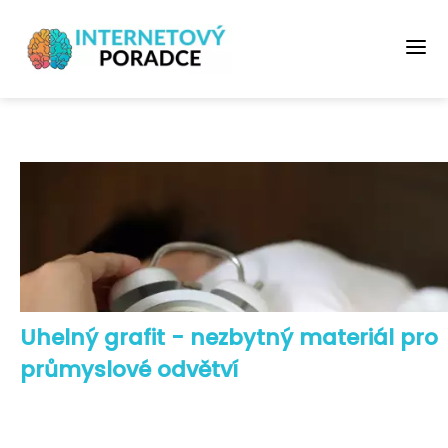
Uhelný grafit - nezbytný materiál pro
průmyslové odvětví