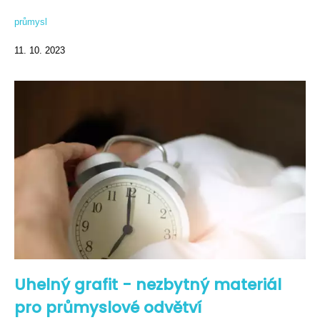
průmysl
11. 10. 2023
Uhelný grafit - nezbytný materiál
pro průmyslové odvětví