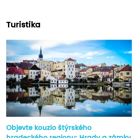
Turistika
Objevte kouzlo štýrského
hradeckého regionu: Hrady a zámky