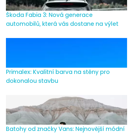
Škoda Fabia 3: Nová generace
automobilů, která vás dostane na výlet
Primalex: Kvalitní barva na stěny pro
dokonalou stavbu
Batohy od značky Vans: Nejnovější módní