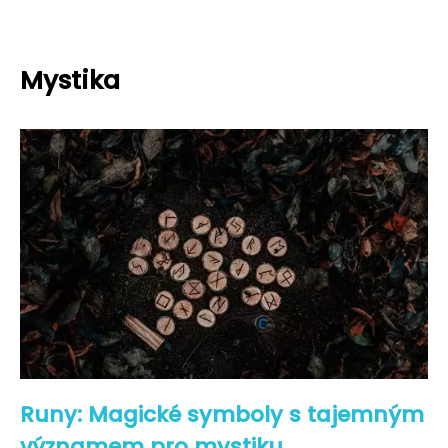
Mystika
Runy: Magické symboly s tajemným
významem pro mystiku