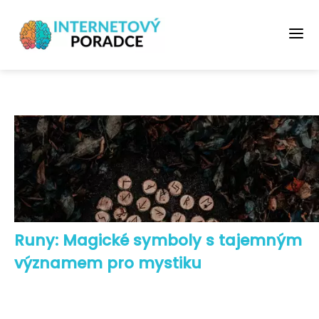
Runy: Magické symboly s tajemným
významem pro mystiku