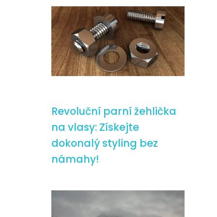
Revoluční parní žehlička
na vlasy: Získejte
dokonalý styling bez
námahy!