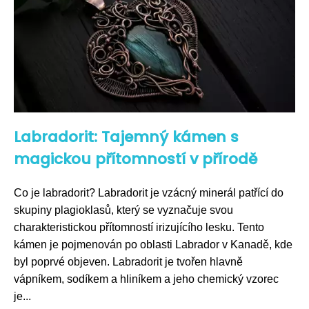
Labradorit: Tajemný kámen s
magickou přítomností v přírodě
Co je labradorit? Labradorit je vzácný minerál patřící do
skupiny plagioklasů, který se vyznačuje svou
charakteristickou přítomností irizujícího lesku. Tento
kámen je pojmenován po oblasti Labrador v Kanadě, kde
byl poprvé objeven. Labradorit je tvořen hlavně
vápníkem, sodíkem a hliníkem a jeho chemický vzorec
je...