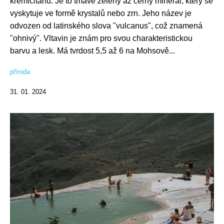
křemičitanů. Je to tmavě zelený až černý minerál, který se
vyskytuje ve formě krystalů nebo zrn. Jeho název je
odvozen od latinského slova "vulcanus", což znamená
"ohnivý". Vltavin je znám pro svou charakteristickou
barvu a lesk. Má tvrdost 5,5 až 6 na Mohsově...
příroda
31. 01. 2024