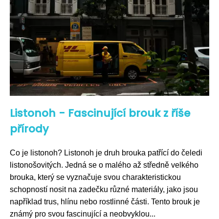
Listonoh - Fascinující brouk z říše
přírody
Co je listonoh? Listonoh je druh brouka patřící do čeledi
listonošovitých. Jedná se o malého až středně velkého
brouka, který se vyznačuje svou charakteristickou
schopností nosit na zadečku různé materiály, jako jsou
například trus, hlínu nebo rostlinné části. Tento brouk je
známý pro svou fascinující a neobvyklou...