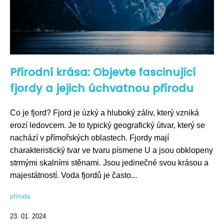
Přírodní krása: Objevte fascinující
fjordy a jejich úchvatnou přírodu
Co je fjord? Fjord je úzký a hluboký záliv, který vzniká
erozí ledovcem. Je to typický geografický útvar, který se
nachází v přímořských oblastech. Fjordy mají
charakteristický tvar ve tvaru písmene U a jsou obklopeny
strmými skalními stěnami. Jsou jedinečné svou krásou a
majestátností. Voda fjordů je často...
příroda
23. 01. 2024