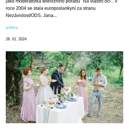
jako moderátorka televizního pořadu "Na vlastní oči". V
roce 2004 se stala europoslankyní za stranu
Nezávislost/ODS. Jana...
politika
28. 01. 2024