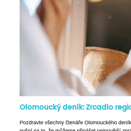
Olomoucký deník: Zrcadlo regi
Pozdravte všechny čtenáře Olomouckého deníku
pyšní na to, že můžeme přinášet nejnovější zpráv