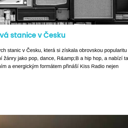
ová stanice v Česku
ch stanic v Česku, která si získala obrovskou popularitu
í žánry jako pop, dance, R&amp;B a hip hop, a nabízí t
ním a energickým formátem přináší Kiss Radio nejen