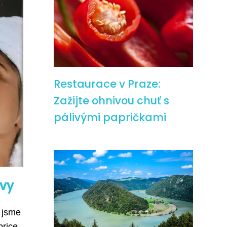
Restaurace v Praze:
Zažijte ohnivou chuť s
pálivými papričkami
avy
 jsme
brice