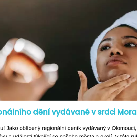
onálního dění vydávané v srdci Mor
! Jako oblíbený regionální deník vydávaný v Olomouci,
y a události týkající se našeho města a okolí. V této ru