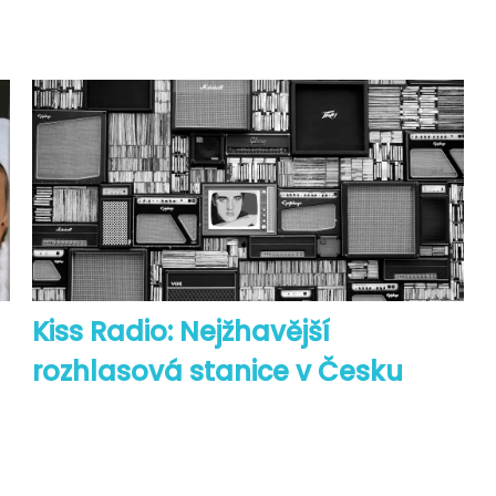
Kiss Radio: Nejžhavější
rozhlasová stanice v Česku