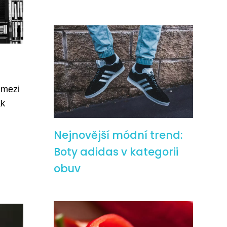
 mezi
ak
Nejnovější módní trend:
Boty adidas v kategorii
obuv