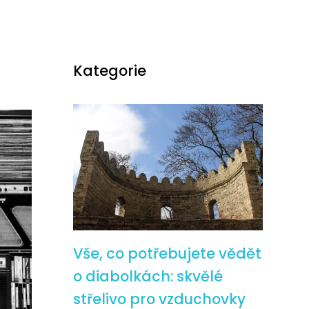
Kategorie
Vše, co potřebujete vědět
o diabolkách: skvělé
střelivo pro vzduchovky