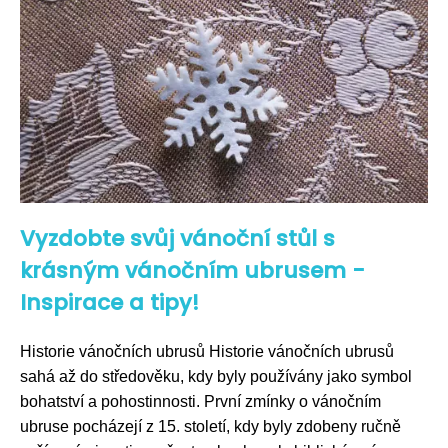
Vyzdobte svůj vánoční stůl s
krásným vánočním ubrusem -
Inspirace a tipy!
Historie vánočních ubrusů Historie vánočních ubrusů
sahá až do středověku, kdy byly používány jako symbol
bohatství a pohostinnosti. První zmínky o vánočním
ubruse pocházejí z 15. století, kdy byly zdobeny ručně