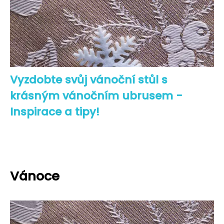
Vyzdobte svůj vánoční stůl s
krásným vánočním ubrusem -
Inspirace a tipy!
Vánoce