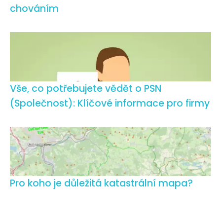
chováním
Vše, co potřebujete vědět o PSN
(Společnost): Klíčové informace pro firmy
Pro koho je důležitá katastrální mapa?