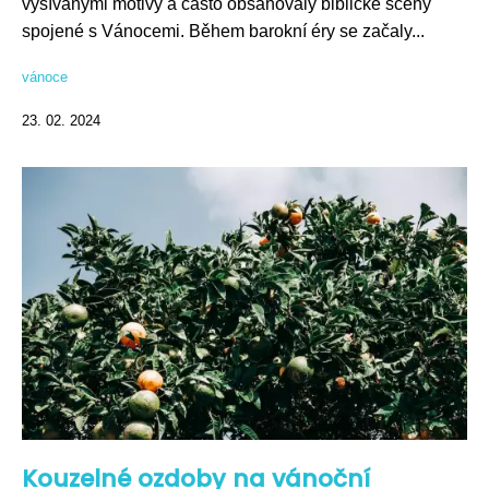
vyšívanými motivy a často obsahovaly biblické scény
spojené s Vánocemi. Během barokní éry se začaly...
vánoce
23. 02. 2024
Kouzelné ozdoby na vánoční