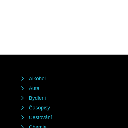
Alkohol
Auta
Bydlení
Časopisy
Cestování
Chemie