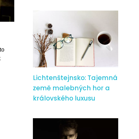
to
k
Lichtenštejnsko: Tajemná
země malebných hor a
královského luxusu