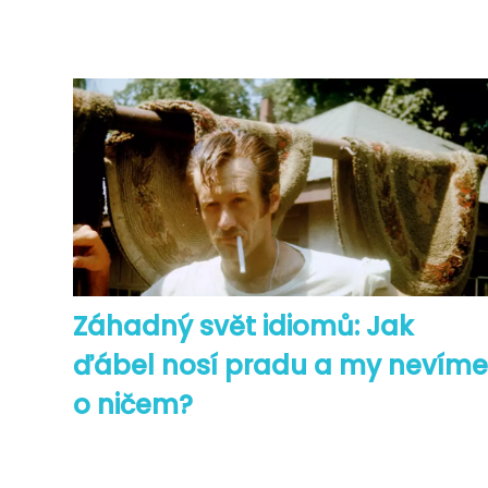
Záhadný svět idiomů: Jak
ďábel nosí pradu a my nevíme
o ničem?