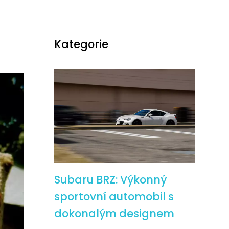
Kategorie
Subaru BRZ: Výkonný
sportovní automobil s
dokonalým designem