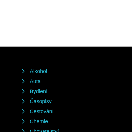
Alkohol
Auta
Bydlení
Časopisy
Cestování
Chemie
Chovatelství