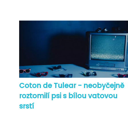
Coton de Tulear - neobyčejně
roztomilí psi s bílou vatovou
srstí