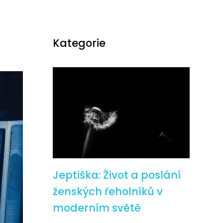
Kategorie
Jeptiška: Život a poslání
ženských řeholníků v
moderním světě