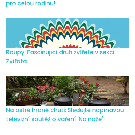
pro celou rodinu!
Roupy: Fascinující druh zvířete v sekci
Zvířata
Na ostré hraně chuti: Sledujte napínavou
televizní soutěž o vaření 'Na nože'!