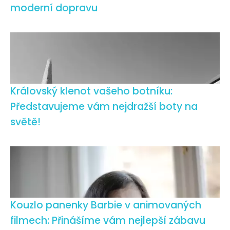
moderní dopravu
Královský klenot vašeho botníku:
Představujeme vám nejdražší boty na
světě!
Kouzlo panenky Barbie v animovaných
filmech: Přinášíme vám nejlepší zábavu