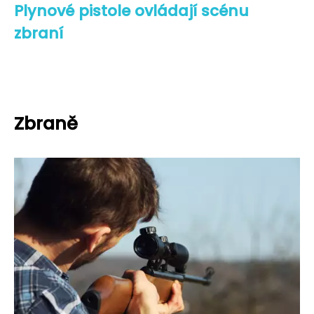
Plynové pistole ovládají scénu
zbraní
Zbraně