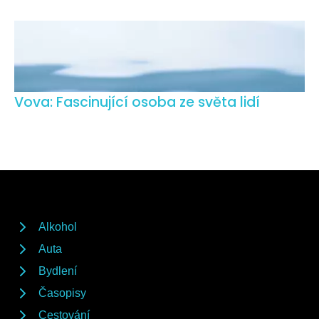
Vova: Fascinující osoba ze světa lidí
Alkohol
Auta
Bydlení
Časopisy
Cestování