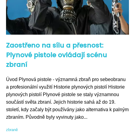
Zaostřeno na sílu a přesnost:
Plynové pistole ovládají scénu
zbraní
Úvod Plynová pistole - významná zbraň pro sebeobranu
a profesionální využití Historie plynových pistolí Historie
plynových pistolí Plynové pistole se staly významnou
součástí světa zbraní. Jejich historie sahá až do 19.
století, kdy začaly být používány jako alternativa k palným
zbraním. Původně byly vyvinuty jako...
zbraně