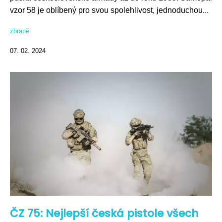
vzor 58 je oblíbený pro svou spolehlivost, jednoduchou...
zbraně
07. 02. 2024
ČZ 75: Nejlepší česká pistole všech