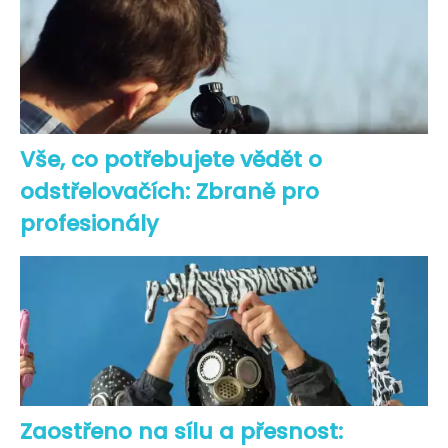
Vše, co potřebujete vědět o
odstřelovačích: Zbraně pro
profesionály
Zaostřeno na sílu a přesnost: