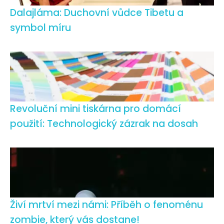
Dalajláma: Duchovní vůdce Tibetu a
symbol míru
Revoluční mini tiskárna pro domácí
použití: Technologický zázrak na dosah
Živí mrtví mezi námi: Příběh o fenoménu
zombie, který vás dostane!