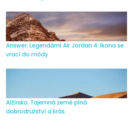
Answer: Legendární Air Jordan 4: Ikona se
vrací do módy
Alžírsko: Tajemná země plná
dobrodružství a krás